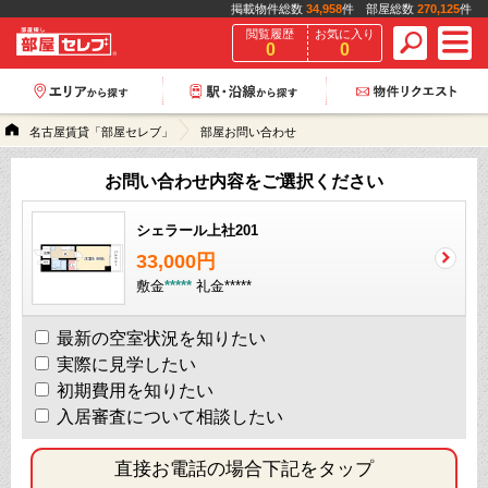
掲載物件総数
34,958
件 部屋総数
270,125
件
閲覧履歴
お気に入り
0
0
名古屋賃貸「部屋セレブ」
部屋お問い合わせ
お問い合わせ内容をご選択ください
シェラール上社201
33,000円
敷金
*****
礼金
*****
最新の空室状況を知りたい
実際に見学したい
初期費用を知りたい
入居審査について相談したい
直接お電話の場合下記をタップ