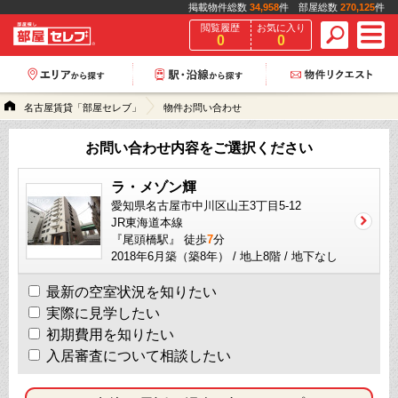
掲載物件総数
34,958
件 部屋総数
270,125
件
閲覧履歴
お気に入り
0
0
名古屋賃貸「部屋セレブ」
物件お問い合わせ
お問い合わせ内容をご選択ください
ラ・メゾン輝
愛知県名古屋市中川区山王3丁目5-12
JR東海道本線
『尾頭橋駅』 徒歩
7
分
2018年6月築（築8年） / 地上8階 / 地下なし
最新の空室状況を知りたい
実際に見学したい
初期費用を知りたい
入居審査について相談したい