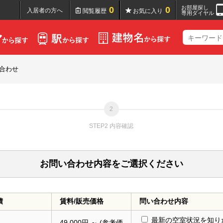
お部屋探し
0
0
入居者の方へ
閲覧履歴
お気に入り
専用ダイヤル
合わせ
STEP2 内容確認
お問い合わせ内容をご選択ください
積
賃料/販売価格
問い合わせ内容
最新の空室状況を知り
49,000円 ～ (参考価