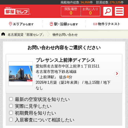
掲載物件総数
34,958
件 部屋総数
270,125
件
閲覧履歴
お気に入り
0
0
名古屋賃貸「部屋セレブ」
物件お問い合わせ
お問い合わせ内容をご選択ください
プレサンス上前津ディアシス
愛知県名古屋市中区上前津１丁目1511
名古屋市営地下鉄名城線
『上前津駅』 徒歩
4
分
2026年1月築（築1年未満） / 地上15階 / 地下
なし
最新の空室状況を知りたい
実際に見学したい
初期費用を知りたい
入居審査について相談したい