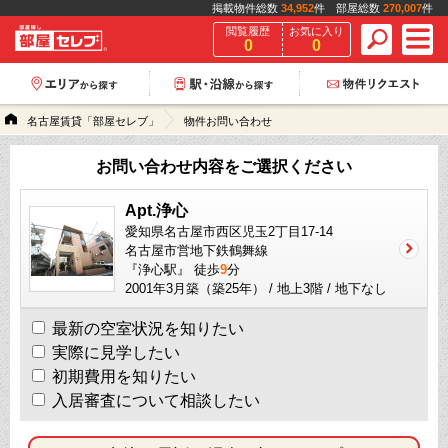
掲載物件総数
34,952
件 部屋総数
270,007
件
閲覧履歴
お気に入り
0
0
名古屋賃貸「部屋セレブ」
物件お問い合わせ
お問い合わせ内容をご選択ください
Apt.浄心
愛知県名古屋市西区児玉2丁目17-14
名古屋市営地下鉄鶴舞線
『浄心駅』 徒歩
9
分
2001年3月築（築25年） / 地上3階 / 地下なし
最新の空室状況を知りたい
実際に見学したい
初期費用を知りたい
入居審査について相談したい