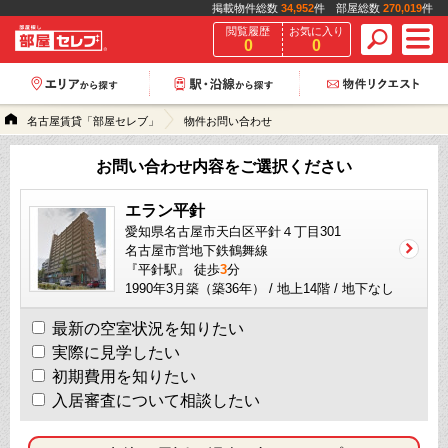
掲載物件総数
34,952
件 部屋総数
270,019
件
閲覧履歴
お気に入り
0
0
名古屋賃貸「部屋セレブ」
物件お問い合わせ
お問い合わせ内容をご選択ください
エラン平針
愛知県名古屋市天白区平針４丁目301
名古屋市営地下鉄鶴舞線
『平針駅』 徒歩
3
分
1990年3月築（築36年） / 地上14階 / 地下なし
最新の空室状況を知りたい
実際に見学したい
初期費用を知りたい
入居審査について相談したい