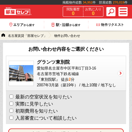
掲載物件総数
34,952
件 部屋総数
270,019
件
閲覧履歴
お気に入り
0
0
名古屋賃貸「部屋セレブ」
物件お問い合わせ
お問い合わせ内容をご選択ください
グランツ東別院
愛知県名古屋市中区平和1丁目3-16
名古屋市営地下鉄名城線
『東別院駅』 徒歩
2
分
2007年3月築（築19年） / 地上10階 / 地下なし
最新の空室状況を知りたい
実際に見学したい
初期費用を知りたい
入居審査について相談したい