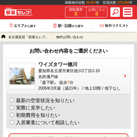
掲載物件総数
34,957
件 部屋総数
270,098
件
閲覧履歴
お気に入り
0
0
名古屋賃貸「部屋セレブ」
物件お問い合わせ
お問い合わせ内容をご選択ください
ワイズタワー徳川
愛知県名古屋市東区徳川2丁目2-10
名鉄瀬戸線
『森下駅』 徒歩
7
分
2005年3月築（築21年） / 地上10階 / 地下なし
最新の空室状況を知りたい
実際に見学したい
初期費用を知りたい
入居審査について相談したい