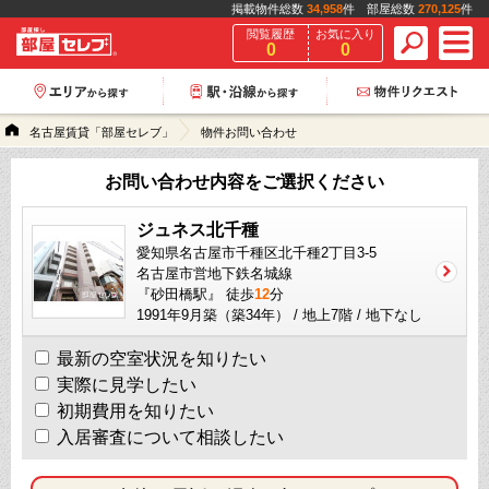
掲載物件総数
34,958
件 部屋総数
270,125
件
閲覧履歴
お気に入り
0
0
名古屋賃貸「部屋セレブ」
物件お問い合わせ
お問い合わせ内容をご選択ください
ジュネス北千種
愛知県名古屋市千種区北千種2丁目3-5
名古屋市営地下鉄名城線
『砂田橋駅』 徒歩
12
分
1991年9月築（築34年） / 地上7階 / 地下なし
最新の空室状況を知りたい
実際に見学したい
初期費用を知りたい
入居審査について相談したい