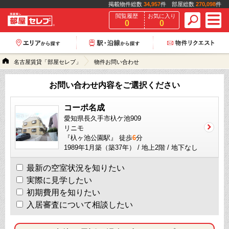
掲載物件総数
34,957
件 部屋総数
270,098
件
閲覧履歴
お気に入り
0
0
名古屋賃貸「部屋セレブ」
物件お問い合わせ
お問い合わせ内容をご選択ください
コーポ名成
愛知県長久手市杁ケ池909
リニモ
『杁ヶ池公園駅』 徒歩
6
分
1989年1月築（築37年） / 地上2階 / 地下なし
最新の空室状況を知りたい
実際に見学したい
初期費用を知りたい
入居審査について相談したい