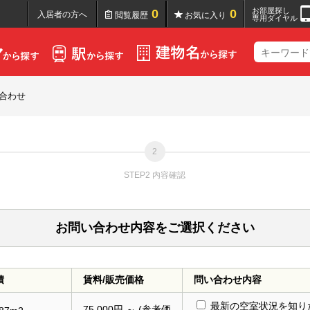
お部屋探し
0
0
入居者の方へ
閲覧履歴
お気に入り
専用ダイヤル
合わせ
STEP2 内容確認
お問い合わせ内容をご選択ください
積
賃料/販売価格
問い合わせ内容
最新の空室状況を知り
75,000円 ～ (参考価