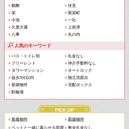
鶴舞
伏見
栄
新栄町
今池
一社
久屋大通
上前津
八事
丸の内
人気のキーワード
バス・トイレ別
礼金なし
フリーレント
仲介手数料なし
タワーマンション
オートロック
徒歩3分以内
独立洗面台
新築物件
宅配ボックス
駐輪場
PICK UP
新着物件
新築物件
ペットと一緒に暮らせる部屋
敷金礼金なし