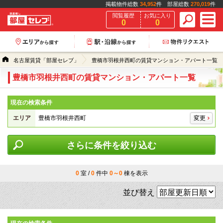
掲載物件総数
34,952
件 部屋総数
270,019
件
閲覧履歴
お気に入り
0
0
名古屋賃貸「部屋セレブ」
豊橋市羽根井西町の賃貸マンション・アパート一覧
豊橋市羽根井西町の賃貸マンション・アパート一覧
現在の検索条件
エリア
豊橋市羽根井西町
変更
さらに条件を絞り込む
0
室 /
0
件中
0～0
棟を表示
並び替え