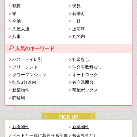
鶴舞
伏見
栄
新栄町
今池
一社
久屋大通
上前津
八事
丸の内
人気のキーワード
バス・トイレ別
礼金なし
フリーレント
仲介手数料なし
タワーマンション
オートロック
徒歩3分以内
独立洗面台
新築物件
宅配ボックス
駐輪場
PICK UP
新着物件
新築物件
ペットと一緒に暮らせる部屋
敷金礼金なし