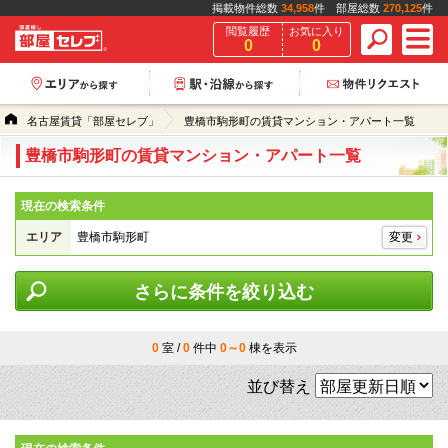
掲載物件総数
34,958
件 部屋総数
270,125
件
閲覧履歴
お気に入り
0
0
名古屋賃貸「部屋セレブ」
豊橋市駒形町の賃貸マンション・アパート一覧
豊橋市駒形町の賃貸マンション・アパート一覧
現在の検索条件
エリア
豊橋市駒形町
変更
さらに条件を絞り込む
0
室 /
0
件中
0～0
棟を表示
並び替え