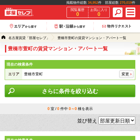
掲載物件総数
34,952
件 部屋総数
270,019
件
閲覧履歴
お気に入り
0
0
名古屋賃貸「部屋セレブ」
豊橋市萱町の賃貸マンション・アパート一覧
豊橋市萱町の賃貸マンション・アパート一覧
現在の検索条件
エリア
豊橋市萱町
変更
さらに条件を絞り込む
0
室 /
0
件中
0～0
棟を表示
並び替え