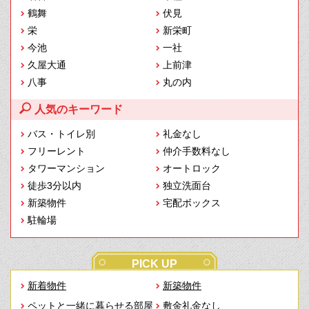
鶴舞
伏見
栄
新栄町
今池
一社
久屋大通
上前津
八事
丸の内
人気のキーワード
バス・トイレ別
礼金なし
フリーレント
仲介手数料なし
タワーマンション
オートロック
徒歩3分以内
独立洗面台
新築物件
宅配ボックス
駐輪場
PICK UP
新着物件
新築物件
ペットと一緒に暮らせる部屋
敷金礼金なし