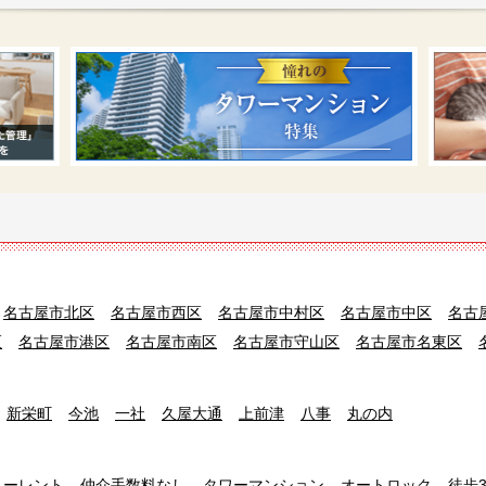
名古屋市北区
名古屋市西区
名古屋市中村区
名古屋市中区
名古
区
名古屋市港区
名古屋市南区
名古屋市守山区
名古屋市名東区
新栄町
今池
一社
久屋大通
上前津
八事
丸の内
リーレント
仲介手数料なし
タワーマンション
オートロック
徒歩