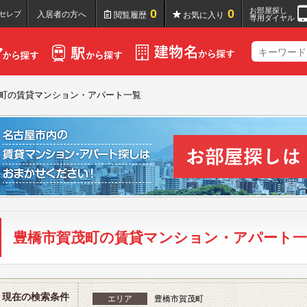
お部屋探し
0
0
セレブ
入居者の方へ
閲覧履歴
お気に入り
専用ダイヤル
町の賃貸マンション・アパート一覧
豊橋市賀茂町の賃貸マンション・アパート一
現在の検索条件
エリア
豊橋市賀茂町