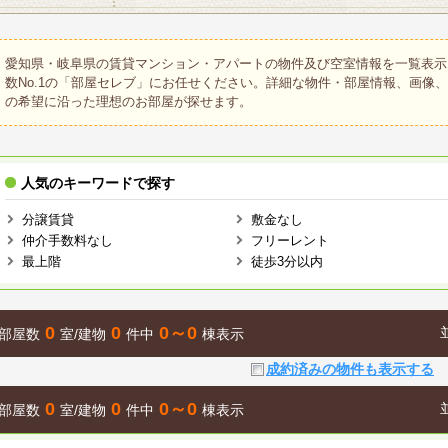
愛知県・岐阜県の賃貸マンション・アパートの物件及び空室情報を一覧表示
数No.1の「部屋セレブ」にお任せください。詳細な物件・部屋情報、画像
の希望に沿った理想のお部屋が探せます。
人気のキーワードで探す
分譲賃貸
敷金なし
仲介手数料なし
フリーレント
最上階
徒歩3分以内
0
0
0～0
部屋数
室/建物
件中
棟表示
成約済みの物件も表示する
0
0
0～0
部屋数
室/建物
件中
棟表示