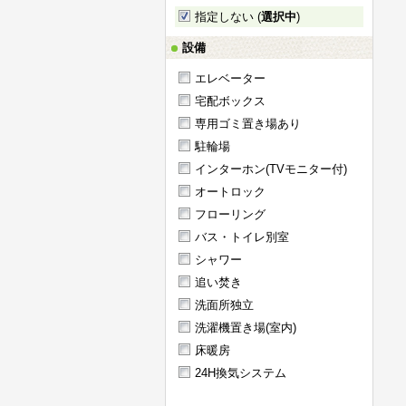
指定しない (
選択中
)
設備
エレベーター
宅配ボックス
専用ゴミ置き場あり
駐輪場
インターホン(TVモニター付)
オートロック
フローリング
バス・トイレ別室
シャワー
追い焚き
洗面所独立
洗濯機置き場(室内)
床暖房
24H換気システム