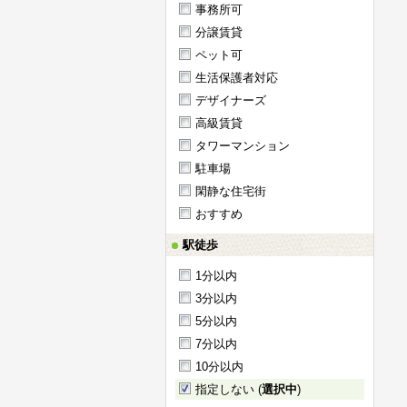
事務所可
分譲賃貸
ペット可
生活保護者対応
デザイナーズ
高級賃貸
タワーマンション
駐車場
閑静な住宅街
おすすめ
駅徒歩
1分以内
3分以内
5分以内
7分以内
10分以内
指定しない (
選択中
)