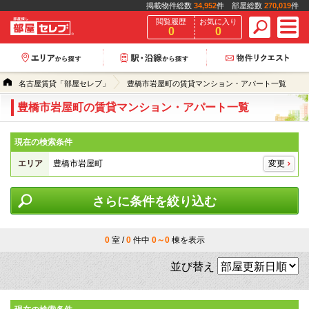
掲載物件総数
34,952
件 部屋総数
270,019
件
閲覧履歴
お気に入り
0
0
名古屋賃貸「部屋セレブ」
豊橋市岩屋町の賃貸マンション・アパート一覧
豊橋市岩屋町の賃貸マンション・アパート一覧
現在の検索条件
エリア
豊橋市岩屋町
変更
さらに条件を絞り込む
0
室 /
0
件中
0～0
棟を表示
並び替え