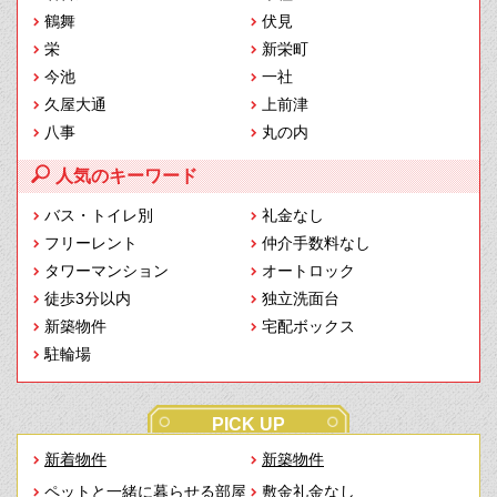
鶴舞
伏見
栄
新栄町
今池
一社
久屋大通
上前津
八事
丸の内
人気のキーワード
バス・トイレ別
礼金なし
フリーレント
仲介手数料なし
タワーマンション
オートロック
徒歩3分以内
独立洗面台
新築物件
宅配ボックス
駐輪場
PICK UP
新着物件
新築物件
ペットと一緒に暮らせる部屋
敷金礼金なし