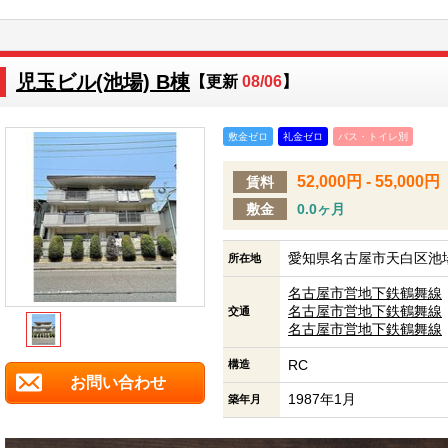
児玉ビル(池場) B棟
【更新
08/06
】
敷金ゼロ
礼金ゼロ
バス・トイレ別
52,000円 - 55,000円
賃料
敷金
0.0ヶ月
愛知県名古屋市天白区池場
所在地
名古屋市営地下鉄鶴舞線
名古屋市営地下鉄鶴舞線
交通
名古屋市営地下鉄鶴舞線
RC
構造
お問い合わせ
1987年1月
築年月