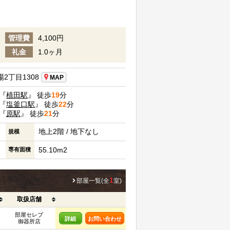
管理費
4,100円
礼金
1.0ヶ月
2丁目1308
MAP
『
植田駅
』 徒歩
19
分
『
塩釜口駅
』 徒歩
22
分
『
原駅
』 徒歩
21
分
地上2階 / 地下なし
規模
55.10m2
専有面積
1
部屋一覧(全
室)
取扱店舗
部屋セレブ
詳細
お問い合わせ
御器所店