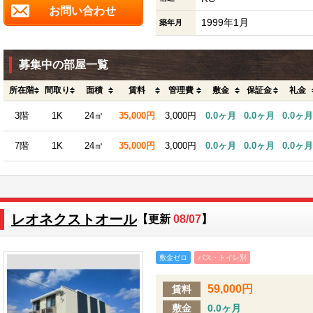
お問い合わせ
1999年1月
築年月
募集中の部屋一覧
所在階
間取り
面積
賃料
管理費
敷金
保証金
礼金
3階
1K
24㎡
35,000円
3,000円
0.0ヶ月
0.0ヶ月
0.0ヶ月
7階
1K
24㎡
35,000円
3,000円
0.0ヶ月
0.0ヶ月
0.0ヶ月
レオネクストオール
【更新
08/07
】
敷金ゼロ
バス・トイレ別
59,000円
賃料
敷金
0.0ヶ月