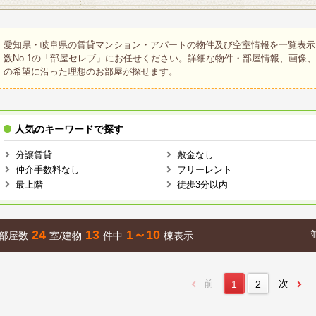
愛知県・岐阜県の賃貸マンション・アパートの物件及び空室情報を一覧表示
数No.1の「部屋セレブ」にお任せください。詳細な物件・部屋情報、画像
の希望に沿った理想のお部屋が探せます。
人気のキーワードで探す
分譲賃貸
敷金なし
仲介手数料なし
フリーレント
最上階
徒歩3分以内
24
13
1～10
部屋数
室/建物
件中
棟表示
前
次
1
2