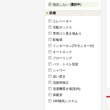
指定しない (
選択中
)
設備
エレベーター
宅配ボックス
専用ゴミ置き場あり
駐輪場
インターホン(TVモニター付)
オートロック
フローリング
バス・トイレ別室
シャワー
追い焚き
洗面所独立
洗濯機置き場(室内)
床暖房
24H換気システム