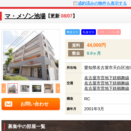
成約済みの物件も表示する
マ・メゾン池場
【更新
08/07
】
敷金ゼロ
礼金ゼロ
バス・トイレ別
44,000円
賃料
敷金
0.0ヶ月
愛知県名古屋市天白区池場
所在地
名古屋市営地下鉄鶴舞線
名古屋市営地下鉄鶴舞線
交通
名古屋市営地下鉄鶴舞線
RC
構造
お問い合わせ
2001年3月
築年月
募集中の部屋一覧