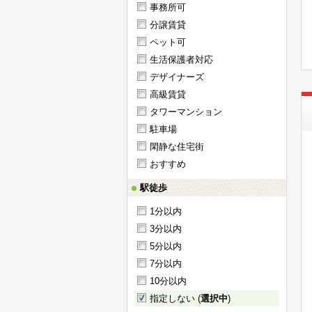
事務所可
分譲賃貸
ペット可
生活保護者対応
デザイナーズ
高級賃貸
タワーマンション
駐車場
閑静な住宅街
おすすめ
駅徒歩
1分以内
3分以内
5分以内
7分以内
10分以内
指定しない (
選択中
)