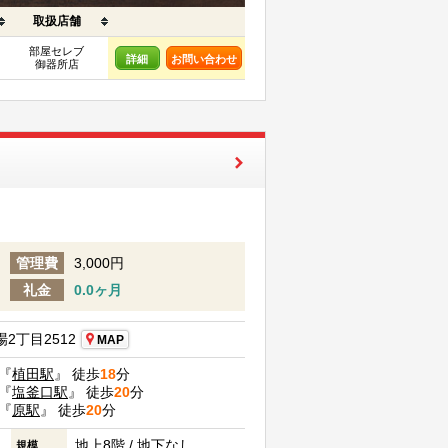
取扱店舗
部屋セレブ
詳細
お問い合わせ
御器所店
管理費
3,000円
礼金
0.0ヶ月
2丁目2512
MAP
『
植田駅
』 徒歩
18
分
『
塩釜口駅
』 徒歩
20
分
『
原駅
』 徒歩
20
分
地上8階 / 地下なし
規模