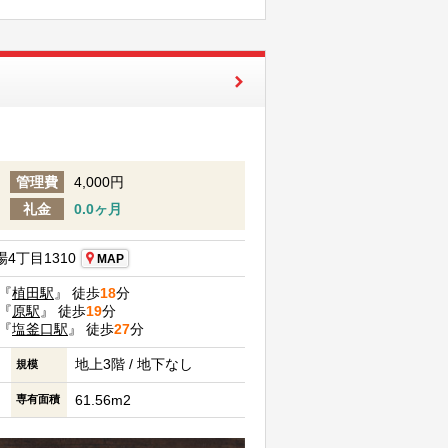
管理費
4,000円
礼金
0.0ヶ月
4丁目1310
MAP
『
植田駅
』 徒歩
18
分
『
原駅
』 徒歩
19
分
『
塩釜口駅
』 徒歩
27
分
地上3階 / 地下なし
規模
61.56m2
専有面積