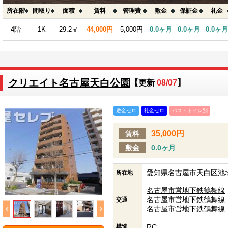
所在階
間取り
面積
賃料
管理費
敷金
保証金
礼金
4階
1K
29.2㎡
44,000円
5,000円
0.0ヶ月
0.0ヶ月
0.0ヶ月
クリエイト名古屋天白公園
【更新
08/07
】
敷金ゼロ
礼金ゼロ
バス・トイレ別
35,000円
賃料
敷金
0.0ヶ月
愛知県名古屋市天白区池場
所在地
名古屋市営地下鉄鶴舞線
名古屋市営地下鉄鶴舞線
交通
名古屋市営地下鉄鶴舞線
RC
構造