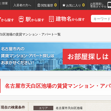
｜部屋
お部屋探し
0
0
入居者の方へ
閲覧履歴
お気に入り
専用ダイヤル
白区池場の賃貸マンション・アパート一覧
名古屋市天白区池場の賃貸マンション・アパ
現在の検索条件
エリア
名古屋市天白区池場