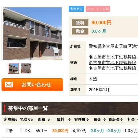
敷金ゼロ
バス・トイレ別
80,000円
賃料
敷金
0.0ヶ月
愛知県名古屋市天白区池場
所在地
名古屋市営地下鉄鶴舞線
名古屋市営地下鉄鶴舞線
交通
名古屋市営地下鉄鶴舞線
木造
構造
お問い合わせ
2015年1月
築年月
募集中の部屋一覧
所在階
間取り
面積
賃料
管理費
敷金
保証金
礼金
2階
2LDK
55.1㎡
80,000円
4,100円
0.0ヶ月
0.0ヶ月
1.0ヶ月