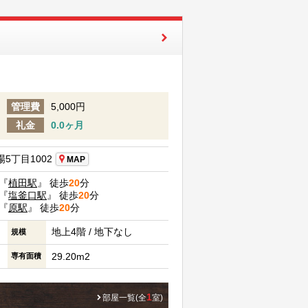
管理費
5,000円
礼金
0.0ヶ月
5丁目1002
MAP
『
植田駅
』 徒歩
20
分
『
塩釜口駅
』 徒歩
20
分
『
原駅
』 徒歩
20
分
地上4階 / 地下なし
規模
29.20m2
専有面積
1
部屋一覧(全
室)