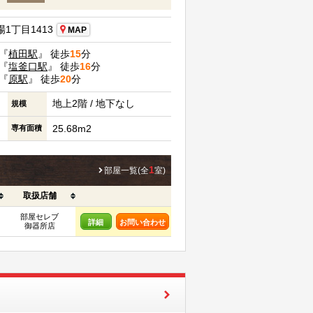
1丁目1413
MAP
『
植田駅
』 徒歩
15
分
『
塩釜口駅
』 徒歩
16
分
『
原駅
』 徒歩
20
分
地上2階 / 地下なし
規模
25.68m2
専有面積
1
部屋一覧(全
室)
取扱店舗
部屋セレブ
詳細
お問い合わせ
御器所店