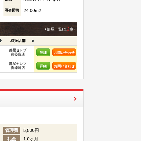
24.00m2
専有面積
2
部屋一覧(全
室)
取扱店舗
部屋セレブ
詳細
お問い合わせ
御器所店
部屋セレブ
詳細
お問い合わせ
御器所店
管理費
5,500円
礼金
1.0ヶ月