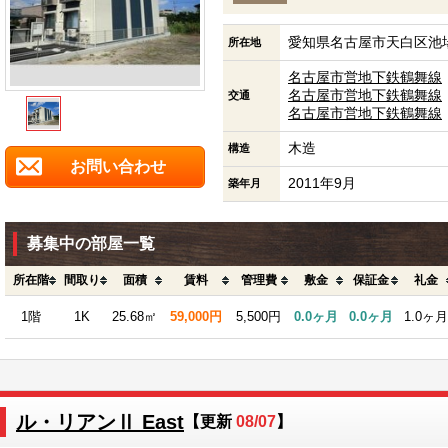
愛知県名古屋市天白区池場
所在地
名古屋市営地下鉄鶴舞線
名古屋市営地下鉄鶴舞線
交通
名古屋市営地下鉄鶴舞線
木造
構造
お問い合わせ
2011年9月
築年月
募集中の部屋一覧
所在階
間取り
面積
賃料
管理費
敷金
保証金
礼金
1階
1K
25.68㎡
59,000円
5,500円
0.0ヶ月
0.0ヶ月
1.0ヶ月
ル・リアンⅡ East
【更新
08/07
】