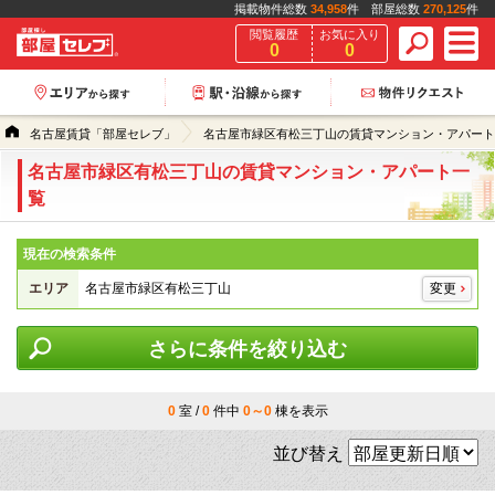
掲載物件総数
34,958
件 部屋総数
270,125
件
閲覧履歴
お気に入り
0
0
名古屋賃貸「部屋セレブ」
名古屋市緑区有松三丁山の賃貸マンション・アパート
名古屋市緑区有松三丁山の賃貸マンション・アパート一
覧
現在の検索条件
エリア
名古屋市緑区有松三丁山
変更
さらに条件を絞り込む
0
室 /
0
件中
0～0
棟を表示
並び替え