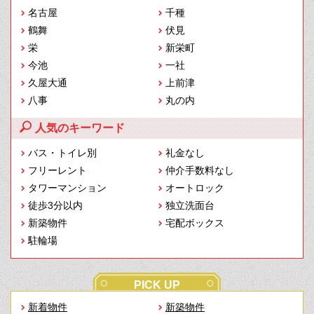
名古屋
千種
鶴舞
伏見
栄
新栄町
今池
一社
久屋大通
上前津
八事
丸の内
人気のキーワード
バス・トイレ別
礼金なし
フリーレント
仲介手数料なし
タワーマンション
オートロック
徒歩3分以内
独立洗面台
新築物件
宅配ボックス
駐輪場
PICK UP
新着物件
新築物件