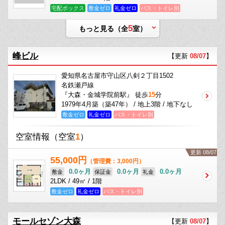
宅配ボックス
敷金ゼロ
礼金ゼロ
バス・トイレ別
5
もっと見る（全
室）
峰ビル
【更新
08/07
】
愛知県名古屋市守山区八剣２丁目1502
名鉄瀬戸線
『大森・金城学院前駅』 徒歩
15
分
1979年4月築（築47年） / 地上3階 / 地下なし
敷金ゼロ
礼金ゼロ
バス・トイレ別
空室情報
（空室
1
）
更新 08/07
55,000円
（管理費：3,000円）
0.0ヶ月
0.0ヶ月
0.0ヶ月
敷金
保証金
礼金
2LDK / 49㎡ / 1階
敷金ゼロ
礼金ゼロ
バス・トイレ別
モールセゾン大森
【更新
08/07
】