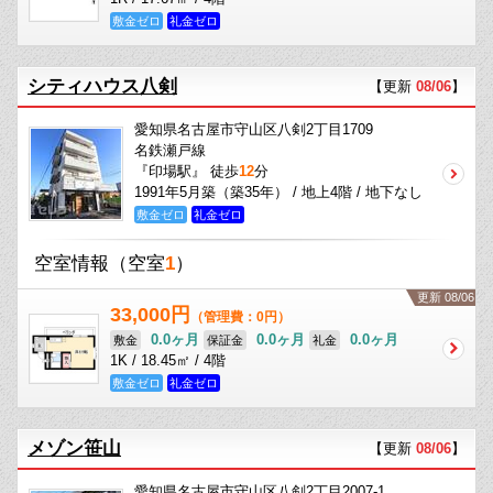
敷金ゼロ
礼金ゼロ
シティハウス八剣
【更新
08/06
】
愛知県名古屋市守山区八剣2丁目1709
名鉄瀬戸線
『印場駅』 徒歩
12
分
1991年5月築（築35年） / 地上4階 / 地下なし
敷金ゼロ
礼金ゼロ
空室情報
（空室
1
）
更新 08/06
33,000円
（管理費：0円）
0.0ヶ月
0.0ヶ月
0.0ヶ月
敷金
保証金
礼金
1K / 18.45㎡ / 4階
敷金ゼロ
礼金ゼロ
メゾン笹山
【更新
08/06
】
愛知県名古屋市守山区八剣2丁目2007-1