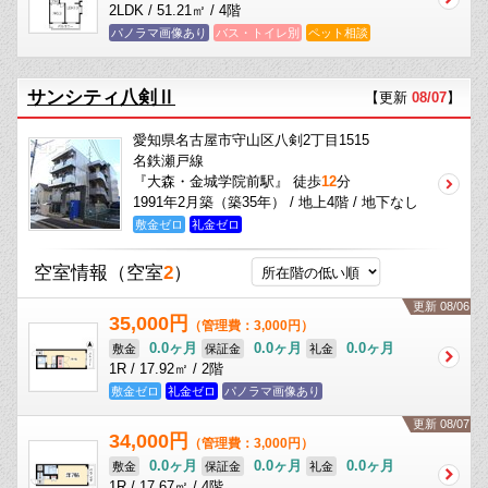
2LDK / 51.21㎡ / 4階
パノラマ画像あり
バス・トイレ別
ペット相談
サンシティ八剣Ⅱ
【更新
08/07
】
愛知県名古屋市守山区八剣2丁目1515
名鉄瀬戸線
『大森・金城学院前駅』 徒歩
12
分
1991年2月築（築35年） / 地上4階 / 地下なし
敷金ゼロ
礼金ゼロ
空室情報
（空室
2
）
更新 08/06
35,000円
（管理費：3,000円）
0.0ヶ月
0.0ヶ月
0.0ヶ月
敷金
保証金
礼金
1R / 17.92㎡ / 2階
敷金ゼロ
礼金ゼロ
パノラマ画像あり
更新 08/07
34,000円
（管理費：3,000円）
0.0ヶ月
0.0ヶ月
0.0ヶ月
敷金
保証金
礼金
1R / 17.67㎡ / 4階