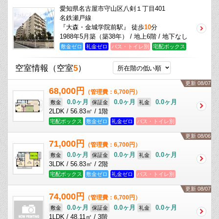
愛知県名古屋市守山区八剣１丁目401
名鉄瀬戸線
『大森・金城学院前駅』 徒歩
10
分
1988年5月築（築38年） / 地上6階 / 地下なし
敷金ゼロ
礼金ゼロ
バス・トイレ別
宅配ボックス
空室情報
（空室
5
）
更新 08/07
68,000円
（管理費：6,700円）
0.0ヶ月
0.0ヶ月
0.0ヶ月
敷金
保証金
礼金
2LDK / 56.83㎡ / 1階
宅配ボックス
敷金ゼロ
礼金ゼロ
バス・トイレ別
更新 08/06
71,000円
（管理費：6,700円）
0.0ヶ月
0.0ヶ月
0.0ヶ月
敷金
保証金
礼金
3LDK / 56.83㎡ / 2階
宅配ボックス
敷金ゼロ
礼金ゼロ
バス・トイレ別
更新 08/07
74,000円
（管理費：6,700円）
0.0ヶ月
0.0ヶ月
0.0ヶ月
敷金
保証金
礼金
1LDK / 48.11㎡ / 3階