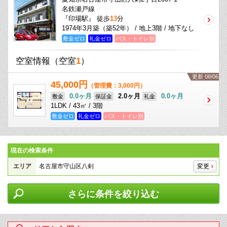
名鉄瀬戸線
『印場駅』 徒歩
13
分
1974年3月築（築52年） / 地上3階 / 地下なし
敷金ゼロ
礼金ゼロ
バス・トイレ別
空室情報
（空室
1
）
更新 08/06
45,000円
（管理費：3,000円）
0.0ヶ月
2.0ヶ月
0.0ヶ月
敷金
保証金
礼金
1LDK / 43㎡ / 3階
敷金ゼロ
礼金ゼロ
バス・トイレ別
現在の検索条件
エリア
名古屋市守山区八剣
変更
さらに条件を絞り込む