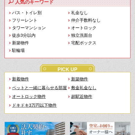
人気のキーワード
バス・トイレ別
礼金なし
フリーレント
仲介手数料なし
タワーマンション
オートロック
徒歩3分以内
独立洗面台
新築物件
宅配ボックス
駐輪場
PICK UP
新着物件
新築物件
ペットと一緒に暮らせる部屋
敷金礼金なし
オートロック物件
超駅近物件
ドキドキ3万円以下物件