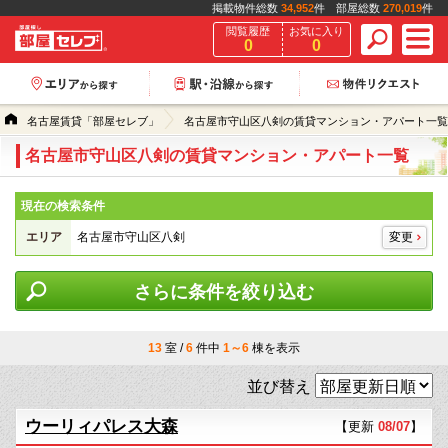
掲載物件総数
34,952
件 部屋総数
270,019
件
閲覧履歴
お気に入り
0
0
名古屋賃貸「部屋セレブ」
名古屋市守山区八剣の賃貸マンション・アパート一覧
名古屋市守山区八剣の賃貸マンション・アパート一覧
現在の検索条件
エリア
名古屋市守山区八剣
変更
さらに条件を絞り込む
13
室 /
6
件中
1～6
棟を表示
並び替え
ウーリィパレス大森
【更新
08/07
】