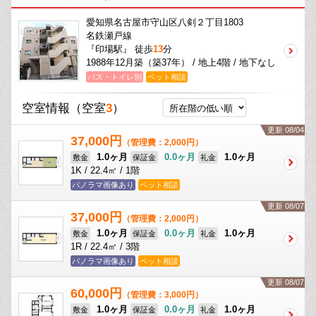
愛知県名古屋市守山区八剣２丁目1803
名鉄瀬戸線
『印場駅』 徒歩
13
分
1988年12月築（築37年） / 地上4階 / 地下なし
バス・トイレ別
ペット相談
空室情報
（空室
3
）
更新 08/04
37,000円
（管理費：2,000円）
1.0ヶ月
0.0ヶ月
1.0ヶ月
敷金
保証金
礼金
1K / 22.4㎡ / 1階
パノラマ画像あり
ペット相談
更新 08/07
37,000円
（管理費：2,000円）
1.0ヶ月
0.0ヶ月
1.0ヶ月
敷金
保証金
礼金
1R / 22.4㎡ / 3階
パノラマ画像あり
ペット相談
更新 08/07
60,000円
（管理費：3,000円）
1.0ヶ月
0.0ヶ月
1.0ヶ月
敷金
保証金
礼金