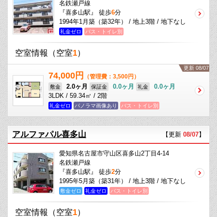
名鉄瀬戸線
『喜多山駅』 徒歩
6
分
1994年1月築（築32年） / 地上3階 / 地下なし
礼金ゼロ
バス・トイレ別
空室情報
（空室
1
）
更新 08/07
74,000円
（管理費：3,500円）
2.0ヶ月
0.0ヶ月
0.0ヶ月
敷金
保証金
礼金
3LDK / 59.34㎡ / 2階
礼金ゼロ
パノラマ画像あり
バス・トイレ別
アルファパル喜多山
【更新
08/07
】
愛知県名古屋市守山区喜多山2丁目4-14
名鉄瀬戸線
『喜多山駅』 徒歩
2
分
1995年5月築（築31年） / 地上3階 / 地下なし
敷金ゼロ
礼金ゼロ
バス・トイレ別
空室情報
（空室
1
）