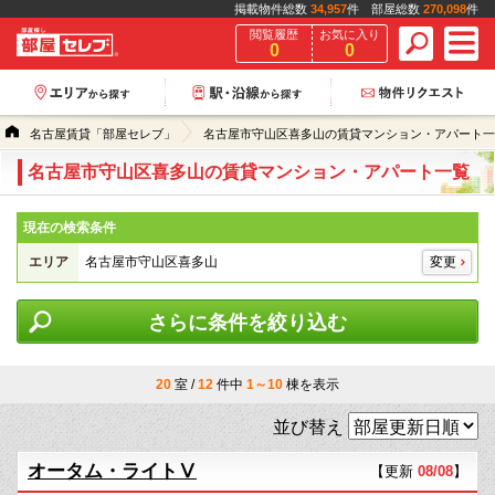
掲載物件総数
34,957
件 部屋総数
270,098
件
閲覧履歴
お気に入り
0
0
名古屋賃貸「部屋セレブ」
名古屋市守山区喜多山の賃貸マンション・アパート一
名古屋市守山区喜多山の賃貸マンション・アパート一覧
現在の検索条件
エリア
名古屋市守山区喜多山
変更
さらに条件を絞り込む
20
室 /
12
件中
1～10
棟を表示
並び替え
オータム・ライトⅤ
【更新
08/08
】