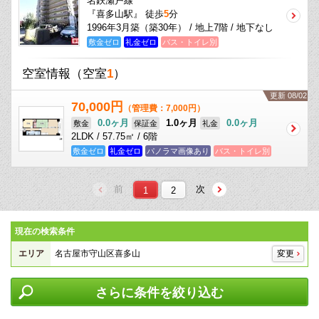
名鉄瀬戸線
『喜多山駅』 徒歩
5
分
1996年3月築（築30年） / 地上7階 / 地下なし
敷金ゼロ
礼金ゼロ
バス・トイレ別
空室情報
（空室
1
）
更新 08/02
70,000円
（管理費：7,000円）
0.0ヶ月
1.0ヶ月
0.0ヶ月
敷金
保証金
礼金
2LDK / 57.75㎡ / 6階
敷金ゼロ
礼金ゼロ
パノラマ画像あり
バス・トイレ別
前
次
1
2
現在の検索条件
エリア
名古屋市守山区喜多山
変更
さらに条件を絞り込む