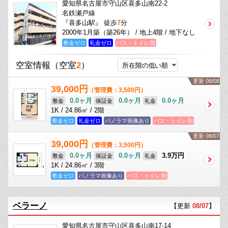
愛知県名古屋市守山区喜多山南22-2
名鉄瀬戸線
『喜多山駅』 徒歩
7
分
2000年1月築（築26年） / 地上4階 / 地下なし
敷金ゼロ
礼金ゼロ
バス・トイレ別
空室情報
（空室
2
）
更新 08/08
39,000円
（管理費：3,500円）
0.0ヶ月
0.0ヶ月
0.0ヶ月
敷金
保証金
礼金
1K / 24.86㎡ / 2階
敷金ゼロ
礼金ゼロ
パノラマ画像あり
バス・トイレ別
更新 08/07
39,000円
（管理費：3,500円）
0.0ヶ月
0.0ヶ月
3.9万円
敷金
保証金
礼金
1K / 24.86㎡ / 3階
敷金ゼロ
パノラマ画像あり
バス・トイレ別
ベラーノ
【更新
08/07
】
愛知県名古屋市守山区喜多山南17-14