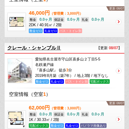
更新 08/07
46,000円
（管理費：3,000円）
0.0ヶ月
0.0ヶ月
0.0ヶ月
敷金
保証金
礼金
2DK / 40.91㎡ / 2階
敷金ゼロ
礼金ゼロ
バス・トイレ別
クレール・シャンブルⅡ
【更新
08/07
】
愛知県名古屋市守山区喜多山２丁目5-5
名鉄瀬戸線
『喜多山駅』 徒歩
3
分
2019年8月築（築7年） / 地上3階 / 地下なし
敷金ゼロ
礼金ゼロ
バス・トイレ別
宅配ボックス
空室情報
（空室
1
）
更新 08/07
62,000円
（管理費：3,000円）
0.0ヶ月
0.0ヶ月
0.0ヶ月
敷金
保証金
礼金
1K / 30.33㎡ / 2階
宅配ボックス
敷金ゼロ
礼金ゼロ
パノラマ画像あり