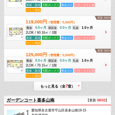
新築・築浅
宅配ボックス
敷金ゼロ
バス・トイレ別
ペット相談
更新 08/04
119,000円
（管理費：5,500円）
0.0ヶ月
0.0ヶ月
1.0ヶ月
敷金
保証金
礼金
2LDK / 60.16㎡ / 1階
新築・築浅
宅配ボックス
敷金ゼロ
バス・トイレ別
ペット相談
更新 08/04
125,000円
（管理費：5,500円）
0.0ヶ月
0.0ヶ月
1.0ヶ月
敷金
保証金
礼金
2LDK / 70.15㎡ / 1階
新築・築浅
宅配ボックス
敷金ゼロ
バス・トイレ別
ペット相談
7
もっと見る（全
室）
ガーデンコート喜多山南
【更新
08/02
】
愛知県名古屋市守山区喜多山南19-15