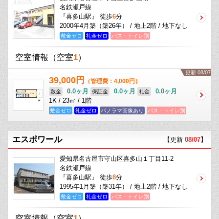
名鉄瀬戸線
『喜多山駅』 徒歩
6
分
2000年4月築（築26年） / 地上2階 / 地下なし
敷金ゼロ
礼金ゼロ
バス・トイレ別
空室情報
（空室
1
）
更新 08/07
39,000円
（管理費：4,000円）
0.0ヶ月
0.0ヶ月
0.0ヶ月
敷金
保証金
礼金
1K / 23㎡ / 1階
敷金ゼロ
礼金ゼロ
パノラマ画像あり
バス・トイレ別
エスポワール
【更新
08/07
】
愛知県名古屋市守山区喜多山１丁目11-2
名鉄瀬戸線
『喜多山駅』 徒歩
8
分
1995年1月築（築31年） / 地上2階 / 地下なし
敷金ゼロ
礼金ゼロ
バス・トイレ別
空室情報
（空室
1
）