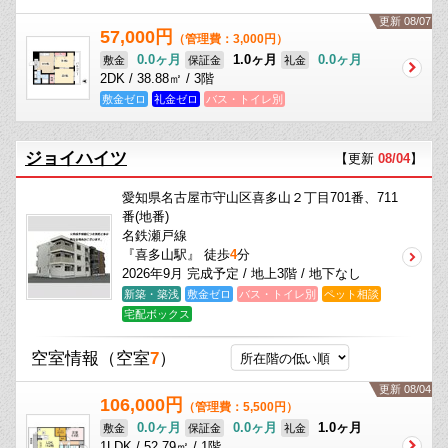
更新 08/07
57,000円
（管理費：3,000円）
0.0ヶ月
1.0ヶ月
0.0ヶ月
敷金
保証金
礼金
2DK / 38.88㎡ / 3階
敷金ゼロ
礼金ゼロ
バス・トイレ別
ジョイハイツ
【更新
08/04
】
愛知県名古屋市守山区喜多山２丁目701番、711
番(地番)
名鉄瀬戸線
『喜多山駅』 徒歩
4
分
2026年9月 完成予定 / 地上3階 / 地下なし
新築・築浅
敷金ゼロ
バス・トイレ別
ペット相談
宅配ボックス
空室情報
（空室
7
）
更新 08/04
106,000円
（管理費：5,500円）
0.0ヶ月
0.0ヶ月
1.0ヶ月
敷金
保証金
礼金
1LDK / 52.79㎡ / 1階