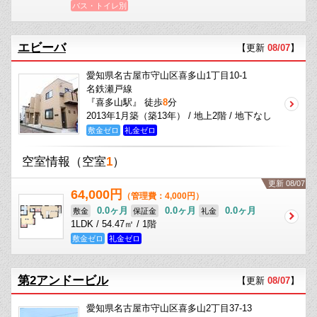
バス・トイレ別
エビーバ
【更新
08/07
】
愛知県名古屋市守山区喜多山1丁目10-1
名鉄瀬戸線
『喜多山駅』 徒歩
8
分
2013年1月築（築13年） / 地上2階 / 地下なし
敷金ゼロ
礼金ゼロ
空室情報
（空室
1
）
更新 08/07
64,000円
（管理費：4,000円）
0.0ヶ月
0.0ヶ月
0.0ヶ月
敷金
保証金
礼金
1LDK / 54.47㎡ / 1階
敷金ゼロ
礼金ゼロ
第2アンドービル
【更新
08/07
】
愛知県名古屋市守山区喜多山2丁目37-13