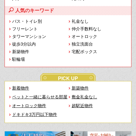
人気のキーワード
バス・トイレ別
礼金なし
フリーレント
仲介手数料なし
タワーマンション
オートロック
徒歩3分以内
独立洗面台
新築物件
宅配ボックス
駐輪場
PICK UP
新着物件
新築物件
ペットと一緒に暮らせる部屋
敷金礼金なし
オートロック物件
超駅近物件
ドキドキ3万円以下物件