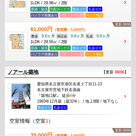
1LDK / 29.98㎡ / 2階
新築・築浅
宅配ボックス
敷金ゼロ
礼金ゼロ
パノラマ画像あり
バス・トイレ別
ペット相談
更新 08/06
61,000円
（管理費：5,000円）
0.0ヶ月
0.0ヶ月
0.0ヶ月
敷金
保証金
礼金
1LDK / 29.55㎡ / 2階
新築・築浅
宅配ボックス
敷金ゼロ
礼金ゼロ
パノラマ画像あり
バス・トイレ別
ペット相談
ノアール築地
【更新
08/06
】
愛知県名古屋市港区名港２丁目11-13
名古屋市営地下鉄名港線
『築地口駅』 徒歩
6
分
1993年12月築（築32年） / 地上8階 / 地下なし
敷金ゼロ
礼金ゼロ
空室情報
（空室
1
）
更新 08/06
35,000円
（管理費：5,000円）