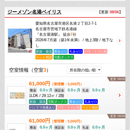
ジーメゾン名港ベイリス
【更新
08/06
】
愛知県名古屋市港区名港２丁目2-7-1
名古屋市営地下鉄名港線
『名古屋港駅』 徒歩
7
分
2026年7月築（築1年未満） / 地上3階 / 地下な
し
新築・築浅
敷金ゼロ
礼金ゼロ
バス・トイレ別
ペット相談
宅配ボックス
空室情報
（空室
3
）
更新 08/06
61,000円
（管理費：5,000円）
0.0ヶ月
0.0ヶ月
0.0ヶ月
敷金
保証金
礼金
1LDK / 29.12㎡ / 2階
新築・築浅
宅配ボックス
敷金ゼロ
礼金ゼロ
パノラマ画像あり
バス・トイレ別
ペット相談
更新 08/06
61,000円
（管理費：5,000円）
0.0ヶ月
0.0ヶ月
0.0ヶ月
敷金
保証金
礼金