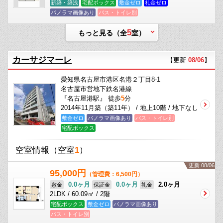
新築・築浅
宅配ボックス
敷金ゼロ
礼金ゼロ
パノラマ画像あり
バス・トイレ別
5
もっと見る（全
室）
カーサジマーレ
【更新
08/06
】
愛知県名古屋市港区名港２丁目8-1
名古屋市営地下鉄名港線
『名古屋港駅』 徒歩
5
分
2014年11月築（築11年） / 地上10階 / 地下なし
敷金ゼロ
パノラマ画像あり
バス・トイレ別
宅配ボックス
空室情報
（空室
1
）
更新 08/06
95,000円
（管理費：6,500円）
0.0ヶ月
0.0ヶ月
2.0ヶ月
敷金
保証金
礼金
2LDK / 60.09㎡ / 2階
宅配ボックス
敷金ゼロ
パノラマ画像あり
バス・トイレ別