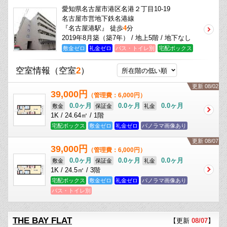
愛知県名古屋市港区名港２丁目10-19
名古屋市営地下鉄名港線
『名古屋港駅』 徒歩
4
分
2019年8月築（築7年） / 地上5階 / 地下なし
敷金ゼロ
礼金ゼロ
バス・トイレ別
宅配ボックス
空室情報
（空室
2
）
更新 08/02
39,000円
（管理費：6,000円）
0.0ヶ月
0.0ヶ月
0.0ヶ月
敷金
保証金
礼金
1K / 24.64㎡ / 1階
宅配ボックス
敷金ゼロ
礼金ゼロ
パノラマ画像あり
更新 08/07
39,000円
（管理費：6,000円）
0.0ヶ月
0.0ヶ月
0.0ヶ月
敷金
保証金
礼金
1K / 24.5㎡ / 3階
宅配ボックス
敷金ゼロ
礼金ゼロ
パノラマ画像あり
バス・トイレ別
THE BAY FLAT
【更新
08/07
】