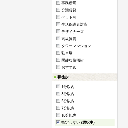
事務所可
分譲賃貸
ペット可
生活保護者対応
デザイナーズ
高級賃貸
タワーマンション
駐車場
閑静な住宅街
おすすめ
駅徒歩
1分以内
3分以内
5分以内
7分以内
10分以内
指定しない (
選択中
)