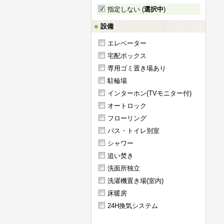
指定しない (
選択中
)
設備
エレベーター
宅配ボックス
専用ゴミ置き場あり
駐輪場
インターホン(TVモニター付)
オートロック
フローリング
バス・トイレ別室
シャワー
追い焚き
洗面所独立
洗濯機置き場(室内)
床暖房
24H換気システム