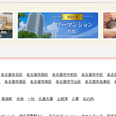
名古屋市北区
名古屋市西区
名古屋市中村区
名古屋市中区
名古
区
名古屋市港区
名古屋市南区
名古屋市守山区
名古屋市名東区
新栄町
今池
一社
久屋大通
上前津
八事
丸の内
リーレント
仲介手数料なし
タワーマンション
オートロック
徒歩