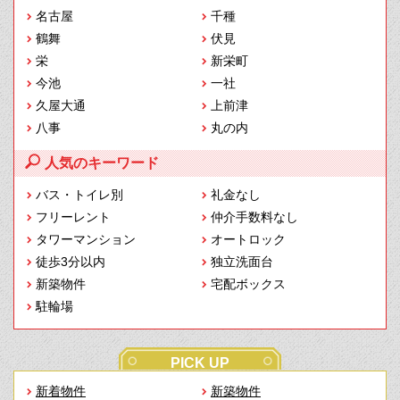
名古屋
千種
鶴舞
伏見
栄
新栄町
今池
一社
久屋大通
上前津
八事
丸の内
人気のキーワード
バス・トイレ別
礼金なし
フリーレント
仲介手数料なし
タワーマンション
オートロック
徒歩3分以内
独立洗面台
新築物件
宅配ボックス
駐輪場
PICK UP
新着物件
新築物件