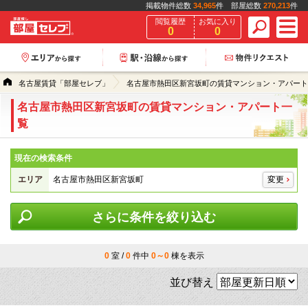
掲載物件総数
34,965
件 部屋総数
270,213
件
閲覧履歴
お気に入り
0
0
名古屋賃貸「部屋セレブ」
名古屋市熱田区新宮坂町の賃貸マンション・アパート
名古屋市熱田区新宮坂町の賃貸マンション・アパート一
覧
現在の検索条件
エリア
名古屋市熱田区新宮坂町
変更
さらに条件を絞り込む
0
室 /
0
件中
0～0
棟を表示
並び替え