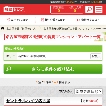
掲載物件総数
34,965
件 部屋総数
270,213
件
閲覧履歴
お気に入り
0
0
名古屋賃貸「部屋セレブ」
名古屋市瑞穂区御劔町の賃貸マンション・アパート一
名古屋市瑞穂区御劔町の賃貸マンション・アパート一覧
現在の検索条件
エリア
名古屋市瑞穂区御劔町
変更
さらに条件を絞り込む
3
室 /
1
件中
1～1
棟を表示
並び替え
セントラルハイツ名古屋
【更新
08/08
】