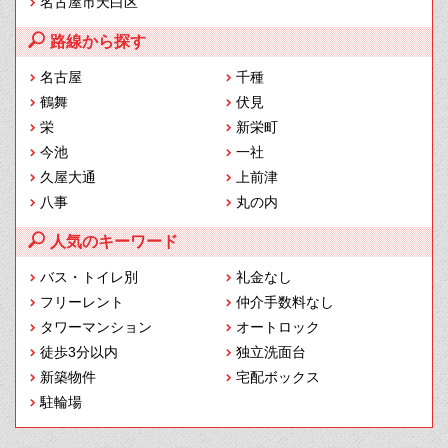
名古屋市天白区
路線から探す
名古屋
千種
鶴舞
伏見
栄
新栄町
今池
一社
久屋大通
上前津
八事
丸の内
人気のキーワード
バス・トイレ別
礼金なし
フリーレント
仲介手数料なし
タワーマンション
オートロック
徒歩3分以内
独立洗面台
新築物件
宅配ボックス
駐輪場