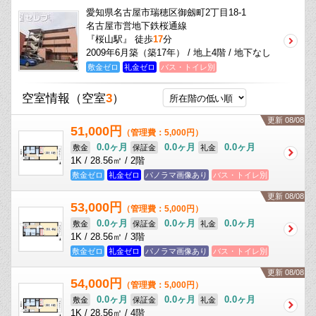
愛知県名古屋市瑞穂区御劔町2丁目18-1
名古屋市営地下鉄桜通線
『桜山駅』 徒歩
17
分
2009年6月築（築17年） / 地上4階 / 地下なし
敷金ゼロ
礼金ゼロ
バス・トイレ別
空室情報
（空室
3
）
更新 08/08
51,000円
（管理費：5,000円）
0.0ヶ月
0.0ヶ月
0.0ヶ月
敷金
保証金
礼金
1K / 28.56㎡ / 2階
敷金ゼロ
礼金ゼロ
パノラマ画像あり
バス・トイレ別
更新 08/08
53,000円
（管理費：5,000円）
0.0ヶ月
0.0ヶ月
0.0ヶ月
敷金
保証金
礼金
1K / 28.56㎡ / 3階
敷金ゼロ
礼金ゼロ
パノラマ画像あり
バス・トイレ別
更新 08/08
54,000円
（管理費：5,000円）
0.0ヶ月
0.0ヶ月
0.0ヶ月
敷金
保証金
礼金
1K / 28.56㎡ / 4階