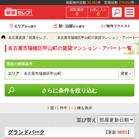
掲載物件総数
34,952
件 部屋総数
270,019
件
閲覧履歴
お気に入り
0
0
名古屋賃貸「部屋セレブ」
名古屋市瑞穂区甲山町の賃貸マンション・アパート一
名古屋市瑞穂区甲山町の賃貸マンション・アパート一覧
現在の検索条件
エリア
名古屋市瑞穂区甲山町
変更
さらに条件を絞り込む
3
室 /
1
件中
1～1
棟を表示
並び替え
グランドパーク
【更新
08/01
】