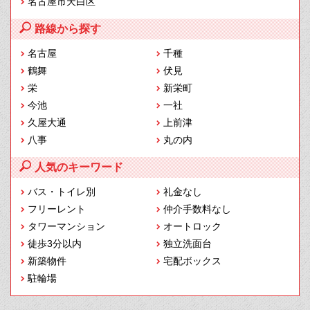
名古屋市天白区
路線から探す
名古屋
千種
鶴舞
伏見
栄
新栄町
今池
一社
久屋大通
上前津
八事
丸の内
人気のキーワード
バス・トイレ別
礼金なし
フリーレント
仲介手数料なし
タワーマンション
オートロック
徒歩3分以内
独立洗面台
新築物件
宅配ボックス
駐輪場