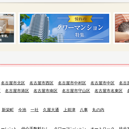
名古屋市北区
名古屋市西区
名古屋市中村区
名古屋市中区
名古
区
名古屋市港区
名古屋市南区
名古屋市守山区
名古屋市名東区
新栄町
今池
一社
久屋大通
上前津
八事
丸の内
リーレント
仲介手数料なし
タワーマンション
オートロック
徒歩