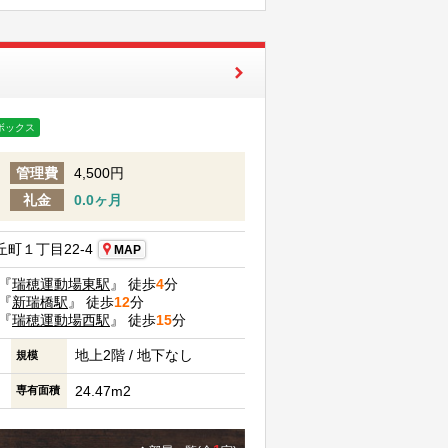
ボックス
管理費
4,500円
礼金
0.0ヶ月
町１丁目22-4
MAP
『
瑞穂運動場東駅
』 徒歩
4
分
『
新瑞橋駅
』 徒歩
12
分
『
瑞穂運動場西駅
』 徒歩
15
分
地上2階 / 地下なし
規模
24.47m2
専有面積