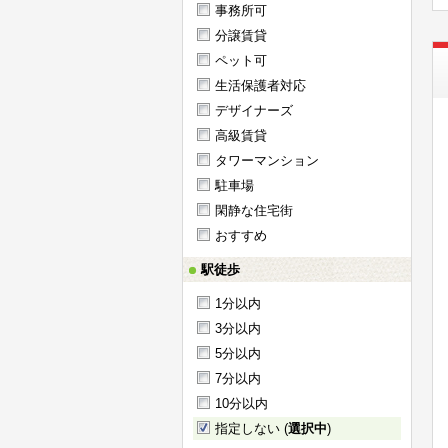
事務所可
分譲賃貸
ペット可
生活保護者対応
デザイナーズ
高級賃貸
タワーマンション
駐車場
閑静な住宅街
おすすめ
駅徒歩
1分以内
3分以内
5分以内
7分以内
10分以内
指定しない (
選択中
)