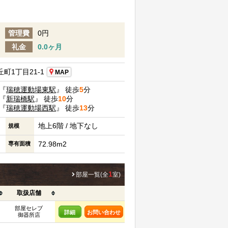
管理費
0円
礼金
0.0ヶ月
町1丁目21-1
MAP
『
瑞穂運動場東駅
』 徒歩
5
分
『
新瑞橋駅
』 徒歩
10
分
『
瑞穂運動場西駅
』 徒歩
13
分
地上6階 / 地下なし
規模
72.98m2
専有面積
1
部屋一覧(全
室)
取扱店舗
部屋セレブ
詳細
お問い合わせ
御器所店