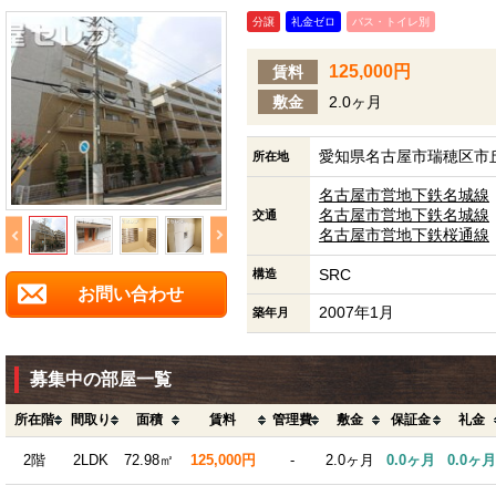
分譲
礼金ゼロ
バス・トイレ別
125,000円
賃料
敷金
2.0ヶ月
愛知県名古屋市瑞穂区市丘
所在地
名古屋市営地下鉄名城線
名古屋市営地下鉄名城線
交通
名古屋市営地下鉄桜通線
SRC
構造
お問い合わせ
2007年1月
築年月
募集中の部屋一覧
所在階
間取り
面積
賃料
管理費
敷金
保証金
礼金
2階
2LDK
72.98㎡
125,000円
-
2.0ヶ月
0.0ヶ月
0.0ヶ月