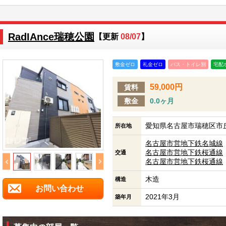
RadIAnce瑞穂公園
【更新
08/07
】
敷金ゼロ
礼金ゼロ
バス・トイレ別
宅配
59,000円
賃料
敷金
0.0ヶ月
愛知県名古屋市瑞穂区市丘
所在地
名古屋市営地下鉄名城線
名古屋市営地下鉄桜通線
交通
名古屋市営地下鉄桜通線
木造
構造
お問い合わせ
2021年3月
築年月