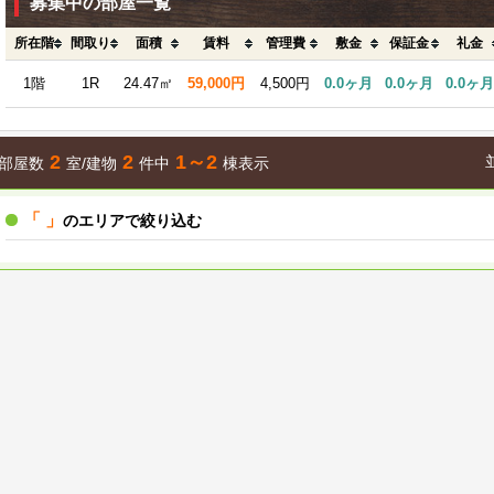
募集中の部屋一覧
所在階
間取り
面積
賃料
管理費
敷金
保証金
礼金
1階
1R
24.47㎡
59,000円
4,500円
0.0ヶ月
0.0ヶ月
0.0ヶ月
2
2
1～2
部屋数
室/建物
件中
棟表示
「 」
のエリアで絞り込む