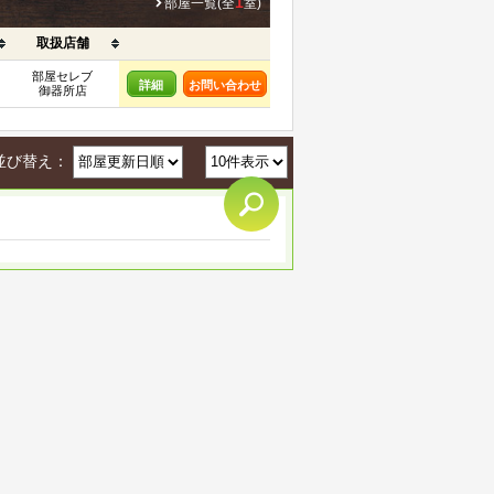
1
部屋一覧(全
室)
取扱店舗
部屋セレブ
詳細
お問い合わせ
御器所店
並び替え：