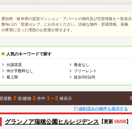
愛知県・岐阜県の賃貸マンション・アパートの物件及び空室情報を一覧表示
数No.1の「部屋セレブ」にお任せください。詳細な物件・部屋情報、画像
の希望に沿った理想のお部屋が探せます。
人気のキーワードで探す
分譲賃貸
敷金なし
仲介手数料なし
フリーレント
最上階
徒歩3分以内
2
2
1～2
部屋数
室/建物
件中
棟表示
成約済みの物件も表示する
グランノア瑞穂公園ヒルレジデンス
【更新
08/08
】