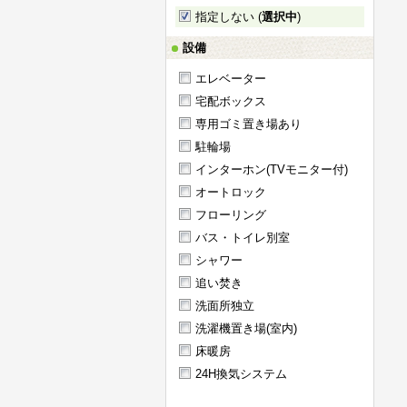
指定しない (
選択中
)
設備
エレベーター
宅配ボックス
専用ゴミ置き場あり
駐輪場
インターホン(TVモニター付)
オートロック
フローリング
バス・トイレ別室
シャワー
追い焚き
洗面所独立
洗濯機置き場(室内)
床暖房
24H換気システム