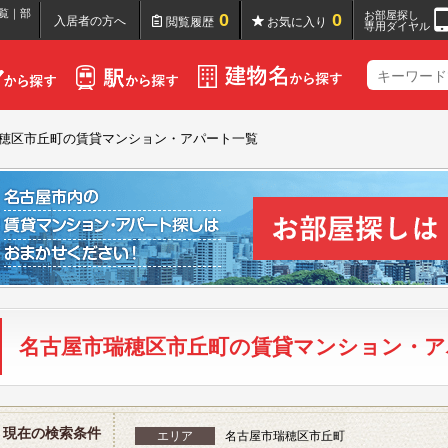
覧｜部
お部屋探し
0
0
入居者の方へ
閲覧履歴
お気に入り
専用ダイヤル
穂区市丘町の賃貸マンション・アパート一覧
名古屋市瑞穂区市丘町の賃貸マンション・ア
現在の検索条件
エリア
名古屋市瑞穂区市丘町