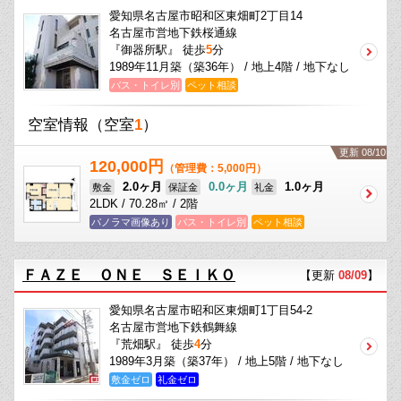
愛知県名古屋市昭和区東畑町2丁目14
名古屋市営地下鉄桜通線
『御器所駅』 徒歩
5
分
1989年11月築（築36年） / 地上4階 / 地下なし
バス・トイレ別
ペット相談
空室情報
（空室
1
）
更新 08/10
120,000円
（管理費：5,000円）
2.0ヶ月
0.0ヶ月
1.0ヶ月
敷金
保証金
礼金
2LDK / 70.28㎡ / 2階
パノラマ画像あり
バス・トイレ別
ペット相談
ＦＡＺＥ ＯＮＥ ＳＥＩＫＯ
【更新
08/09
】
愛知県名古屋市昭和区東畑町1丁目54-2
名古屋市営地下鉄鶴舞線
『荒畑駅』 徒歩
4
分
1989年3月築（築37年） / 地上5階 / 地下なし
敷金ゼロ
礼金ゼロ