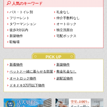
人気のキーワード
バス・トイレ別
礼金なし
フリーレント
仲介手数料なし
タワーマンション
オートロック
徒歩3分以内
独立洗面台
新築物件
宅配ボックス
駐輪場
PICK UP
新着物件
新築物件
ペットと一緒に暮らせる部屋
敷金礼金なし
オートロック物件
超駅近物件
ドキドキ3万円以下物件