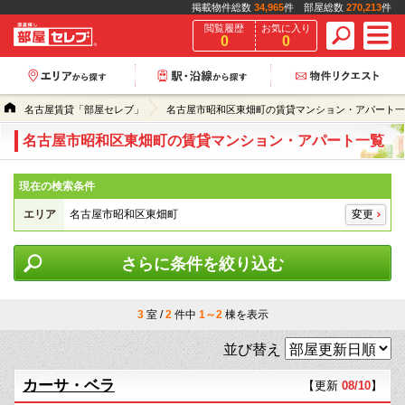
掲載物件総数
34,965
件 部屋総数
270,213
件
閲覧履歴
お気に入り
0
0
名古屋賃貸「部屋セレブ」
名古屋市昭和区東畑町の賃貸マンション・アパート一
名古屋市昭和区東畑町の賃貸マンション・アパート一覧
現在の検索条件
エリア
名古屋市昭和区東畑町
変更
さらに条件を絞り込む
3
室 /
2
件中
1～2
棟を表示
並び替え
カーサ・ベラ
【更新
08/10
】