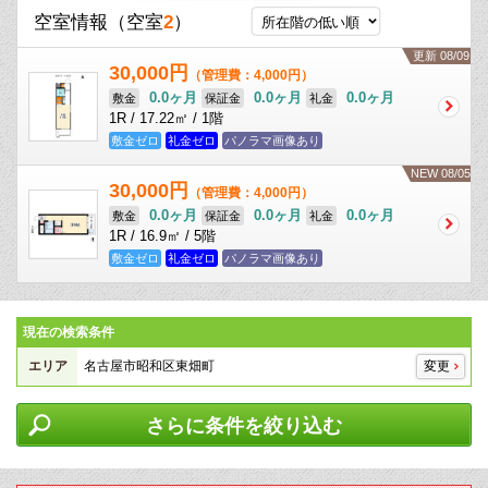
空室情報
（空室
2
）
更新 08/09
30,000円
（管理費：4,000円）
0.0ヶ月
0.0ヶ月
0.0ヶ月
敷金
保証金
礼金
1R / 17.22㎡ / 1階
敷金ゼロ
礼金ゼロ
パノラマ画像あり
NEW 08/05
30,000円
（管理費：4,000円）
0.0ヶ月
0.0ヶ月
0.0ヶ月
敷金
保証金
礼金
1R / 16.9㎡ / 5階
敷金ゼロ
礼金ゼロ
パノラマ画像あり
現在の検索条件
エリア
名古屋市昭和区東畑町
変更
さらに条件を絞り込む