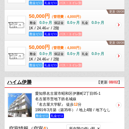
敷金ゼロ
礼金ゼロ
バス・トイレ別
更新 08/08
50,000円
（管理費：4,000円）
0.0ヶ月
0.0ヶ月
0.0ヶ月
敷金
保証金
礼金
1K / 24.46㎡ / 2階
敷金ゼロ
礼金ゼロ
バス・トイレ別
更新 08/08
50,000円
（管理費：4,000円）
0.0ヶ月
0.0ヶ月
0.0ヶ月
敷金
保証金
礼金
1K / 24.46㎡ / 2階
敷金ゼロ
礼金ゼロ
バス・トイレ別
ハイム伊勝
【更新
08/02
】
愛知県名古屋市昭和区伊勝町2丁目85-1
名古屋市営地下鉄名城線
『名古屋大学駅』 徒歩
12
分
1991年3月築（築35年） / 地上4階 / 地下なし
敷金ゼロ
礼金ゼロ
空室情報
（空室
4
）