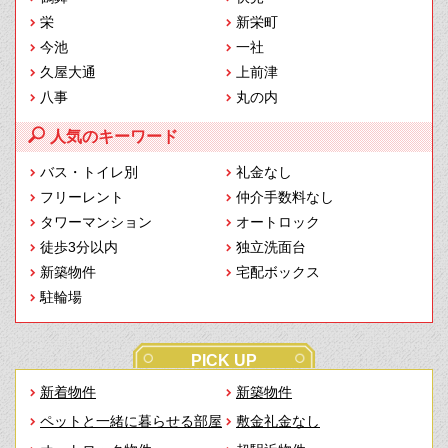
栄
新栄町
今池
一社
久屋大通
上前津
八事
丸の内
人気のキーワード
バス・トイレ別
礼金なし
フリーレント
仲介手数料なし
タワーマンション
オートロック
徒歩3分以内
独立洗面台
新築物件
宅配ボックス
駐輪場
PICK UP
新着物件
新築物件
ペットと一緒に暮らせる部屋
敷金礼金なし