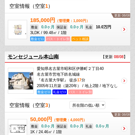
空室情報
（空室
1
）
更新 08/08
185,000円
（管理費：1,000円）
0.0ヶ月
0.0ヶ月
10.0万円
敷金
保証金
礼金
3LDK / 99.48㎡ / 1階
敷金ゼロ
バス・トイレ別
ペット相談
モンセジュール本山南
【更新
08/08
】
愛知県名古屋市昭和区伊勝町２丁目40
名古屋市営地下鉄名城線
『名古屋大学駅』 徒歩
17
分
2005年11月築（築20年） / 地上2階 / 地下なし
敷金ゼロ
礼金ゼロ
バス・トイレ別
空室情報
（空室
3
）
更新 08/08
50,000円
（管理費：4,000円）
0.0ヶ月
0.0ヶ月
0.0ヶ月
敷金
保証金
礼金
1K / 24.46㎡ / 1階