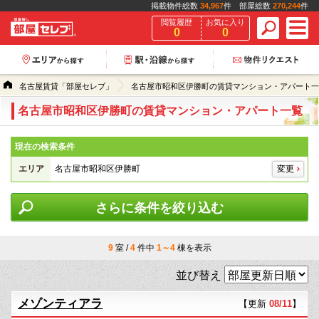
掲載物件総数
34,967
件 部屋総数
270,244
件
閲覧履歴
お気に入り
0
0
名古屋賃貸「部屋セレブ」
名古屋市昭和区伊勝町の賃貸マンション・アパート一
名古屋市昭和区伊勝町の賃貸マンション・アパート一覧
現在の検索条件
エリア
名古屋市昭和区伊勝町
変更
さらに条件を絞り込む
9
室 /
4
件中
1～4
棟を表示
並び替え
メゾンティアラ
【更新
08/11
】