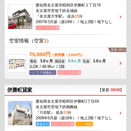
愛知県名古屋市昭和区伊勝町２丁目79
名古屋市営地下鉄名城線
『名古屋大学駅』 徒歩
15
分
2007年3月築（築19年） / 地上2階 / 地下なし
バス・トイレ別
空室情報
（空室
1
）
更新 08/11
75,000円
（管理費：2,000円）
3.0ヶ月
0.0ヶ月
1.0ヶ月
敷金
保証金
礼金
1LDK / 48.96㎡ / 1階
パノラマ画像あり
バス・トイレ別
伊勝町貸家
【更新
08/08
】
愛知県名古屋市昭和区伊勝町1丁目69
名古屋市営地下鉄鶴舞線
『川名駅』 徒歩
13
分
2008年6月築（築18年） / 地上2階 / 地下なし
敷金ゼロ
バス・トイレ別
ペット相談