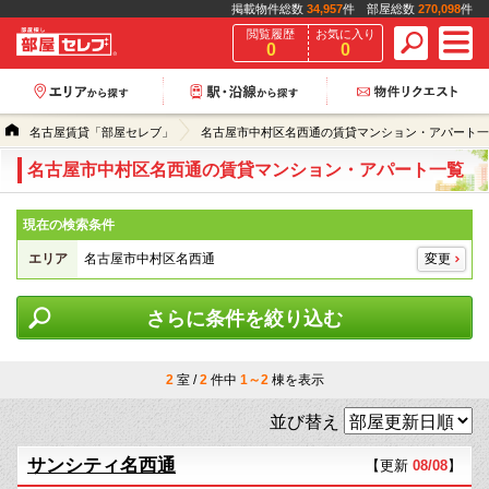
掲載物件総数
34,957
件 部屋総数
270,098
件
閲覧履歴
お気に入り
0
0
名古屋賃貸「部屋セレブ」
名古屋市中村区名西通の賃貸マンション・アパート一
名古屋市中村区名西通の賃貸マンション・アパート一覧
現在の検索条件
エリア
名古屋市中村区名西通
変更
さらに条件を絞り込む
2
室 /
2
件中
1～2
棟を表示
並び替え
サンシティ名西通
【更新
08/08
】