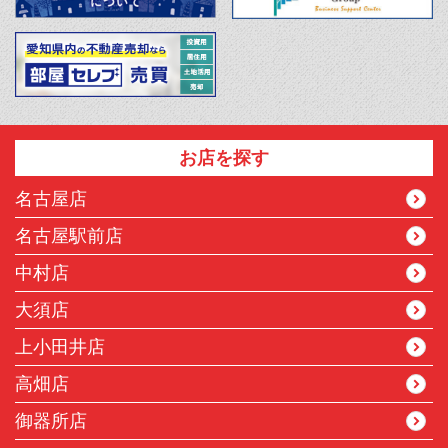
お店を探す
名古屋店
名古屋駅前店
中村店
大須店
上小田井店
高畑店
御器所店