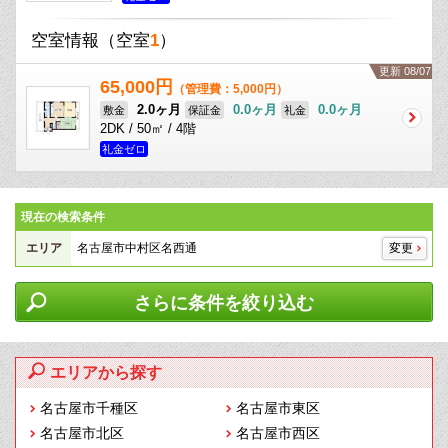
空室情報
（空室
1
）
更新 08/07
65,000円
（管理費：5,000円）
2.0ヶ月
0.0ヶ月
0.0ヶ月
敷金
保証金
礼金
2DK / 50㎡ / 4階
礼金ゼロ
現在の検索条件
エリア
名古屋市中村区名西通
変更
さらに条件を絞り込む
エリアから探す
名古屋市千種区
名古屋市東区
名古屋市北区
名古屋市西区