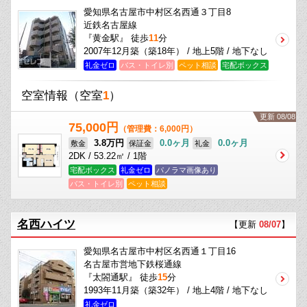
愛知県名古屋市中村区名西通３丁目8
近鉄名古屋線
『黄金駅』 徒歩
11
分
2007年12月築（築18年） / 地上5階 / 地下なし
礼金ゼロ
バス・トイレ別
ペット相談
宅配ボックス
空室情報
（空室
1
）
更新 08/08
75,000円
（管理費：6,000円）
3.8万円
0.0ヶ月
0.0ヶ月
敷金
保証金
礼金
2DK / 53.22㎡ / 1階
宅配ボックス
礼金ゼロ
パノラマ画像あり
バス・トイレ別
ペット相談
名西ハイツ
【更新
08/07
】
愛知県名古屋市中村区名西通１丁目16
名古屋市営地下鉄桜通線
『太閤通駅』 徒歩
15
分
1993年11月築（築32年） / 地上4階 / 地下なし
礼金ゼロ