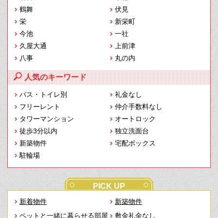
鶴舞
伏見
栄
新栄町
今池
一社
久屋大通
上前津
八事
丸の内
人気のキーワード
バス・トイレ別
礼金なし
フリーレント
仲介手数料なし
タワーマンション
オートロック
徒歩3分以内
独立洗面台
新築物件
宅配ボックス
駐輪場
PICK UP
新着物件
新築物件
ペットと一緒に暮らせる部屋
敷金礼金なし