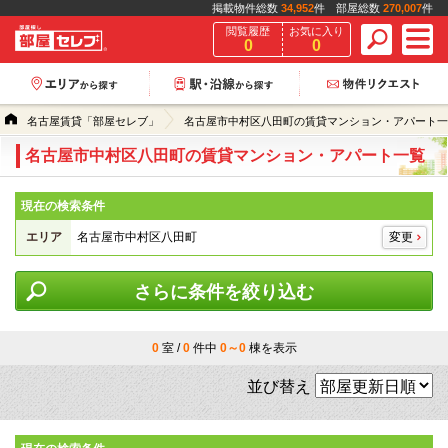
掲載物件総数
34,952
件 部屋総数
270,007
件
閲覧履歴
お気に入り
0
0
名古屋賃貸「部屋セレブ」
名古屋市中村区八田町の賃貸マンション・アパート一
名古屋市中村区八田町の賃貸マンション・アパート一覧
現在の検索条件
エリア
名古屋市中村区八田町
変更
さらに条件を絞り込む
0
室 /
0
件中
0～0
棟を表示
並び替え