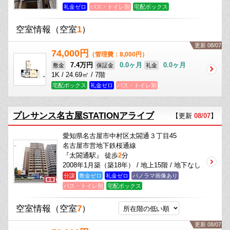
礼金ゼロ
バス・トイレ別
宅配ボックス
空室情報
（空室
1
）
更新 08/07
74,000円
（管理費：8,000円）
7.4万円
0.0ヶ月
0.0ヶ月
敷金
保証金
礼金
1K / 24.69㎡ / 7階
宅配ボックス
礼金ゼロ
バス・トイレ別
プレサンス名古屋STATIONアライブ
【更新
08/07
】
愛知県名古屋市中村区太閤通３丁目45
名古屋市営地下鉄桜通線
『太閤通駅』 徒歩
2
分
2008年1月築（築18年） / 地上15階 / 地下なし
分譲
敷金ゼロ
礼金ゼロ
パノラマ画像あり
バス・トイレ別
宅配ボックス
空室情報
（空室
7
）
更新 08/07