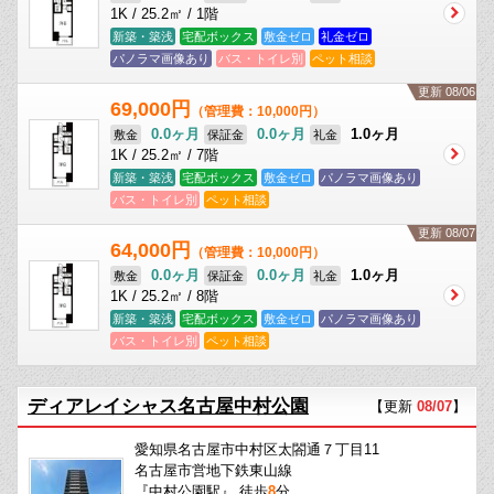
1K / 25.2㎡ / 1階
新築・築浅
宅配ボックス
敷金ゼロ
礼金ゼロ
パノラマ画像あり
バス・トイレ別
ペット相談
更新 08/06
69,000円
（管理費：10,000円）
0.0ヶ月
0.0ヶ月
1.0ヶ月
敷金
保証金
礼金
1K / 25.2㎡ / 7階
新築・築浅
宅配ボックス
敷金ゼロ
パノラマ画像あり
バス・トイレ別
ペット相談
更新 08/07
64,000円
（管理費：10,000円）
0.0ヶ月
0.0ヶ月
1.0ヶ月
敷金
保証金
礼金
1K / 25.2㎡ / 8階
新築・築浅
宅配ボックス
敷金ゼロ
パノラマ画像あり
バス・トイレ別
ペット相談
ディアレイシャス名古屋中村公園
【更新
08/07
】
愛知県名古屋市中村区太閤通７丁目11
名古屋市営地下鉄東山線
『中村公園駅』 徒歩
8
分