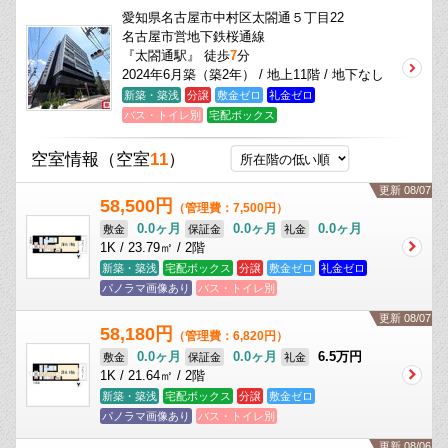
愛知県名古屋市中村区太閤通５丁目22
名古屋市営地下鉄桜通線
『太閤通駅』 徒歩
7
分
2024年6月築（築2年） / 地上11階 / 地下なし
新築・築浅
分譲
敷金ゼロ
礼金ゼロ
バス・トイレ別
宅配ボックス
空室情報
（空室
11
）
更新 08/07
58,500円
（管理費：7,500円）
0.0ヶ月
0.0ヶ月
0.0ヶ月
敷金
保証金
礼金
1K / 23.79㎡ / 2階
新築・築浅
宅配ボックス
分譲
敷金ゼロ
礼金ゼロ
パノラマ画像あり
バス・トイレ別
更新 08/07
58,180円
（管理費：6,820円）
0.0ヶ月
0.0ヶ月
6.5万円
敷金
保証金
礼金
1K / 21.64㎡ / 2階
新築・築浅
宅配ボックス
分譲
敷金ゼロ
パノラマ画像あり
バス・トイレ別
更新 08/06