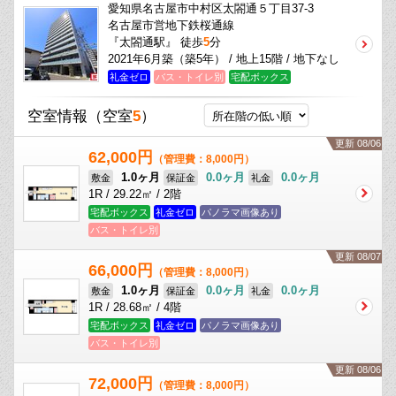
愛知県名古屋市中村区太閤通５丁目37-3
名古屋市営地下鉄桜通線
『太閤通駅』 徒歩
5
分
2021年6月築（築5年） / 地上15階 / 地下なし
礼金ゼロ
バス・トイレ別
宅配ボックス
空室情報
（空室
5
）
更新 08/06
62,000円
（管理費：8,000円）
1.0ヶ月
0.0ヶ月
0.0ヶ月
敷金
保証金
礼金
1R / 29.22㎡ / 2階
宅配ボックス
礼金ゼロ
パノラマ画像あり
バス・トイレ別
更新 08/07
66,000円
（管理費：8,000円）
1.0ヶ月
0.0ヶ月
0.0ヶ月
敷金
保証金
礼金
1R / 28.68㎡ / 4階
宅配ボックス
礼金ゼロ
パノラマ画像あり
バス・トイレ別
更新 08/06
72,000円
（管理費：8,000円）