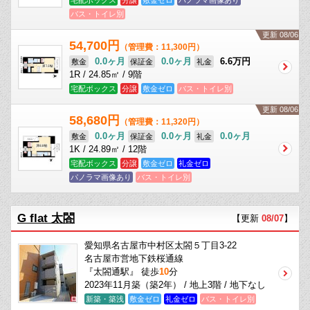
宅配ボックス
分譲
敷金ゼロ
パノラマ画像あり
バス・トイレ別
更新 08/06
54,700円
（管理費：11,300円）
0.0ヶ月
0.0ヶ月
6.6万円
敷金
保証金
礼金
1R / 24.85㎡ / 9階
宅配ボックス
分譲
敷金ゼロ
バス・トイレ別
更新 08/06
58,680円
（管理費：11,320円）
0.0ヶ月
0.0ヶ月
0.0ヶ月
敷金
保証金
礼金
1K / 24.89㎡ / 12階
宅配ボックス
分譲
敷金ゼロ
礼金ゼロ
パノラマ画像あり
バス・トイレ別
G flat 太閤
【更新
08/07
】
愛知県名古屋市中村区太閤５丁目3-22
名古屋市営地下鉄桜通線
『太閤通駅』 徒歩
10
分
2023年11月築（築2年） / 地上3階 / 地下なし
新築・築浅
敷金ゼロ
礼金ゼロ
バス・トイレ別