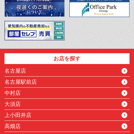
お店を探す
名古屋店
名古屋駅前店
中村店
大須店
上小田井店
高畑店