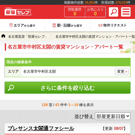
掲載物件総数
34,952
件 部屋総数
270,019
件
閲覧履歴
お気に入り
0
0
名古屋賃貸「部屋セレブ」
名古屋市中村区太閤の賃貸マンション・アパート一覧
名古屋市中村区太閤の賃貸マンション・アパート一覧
現在の検索条件
エリア
名古屋市中村区太閤
変更
さらに条件を絞り込む
126
室 /
43
件中
1～10
棟を表示
並び替え
プレサンス太閤通ファシール
【更新
08/07
】