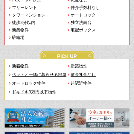
バス・トイレ別
礼金なし
フリーレント
仲介手数料なし
タワーマンション
オートロック
徒歩3分以内
独立洗面台
新築物件
宅配ボックス
駐輪場
PICK UP
新着物件
新築物件
ペットと一緒に暮らせる部屋
敷金礼金なし
オートロック物件
超駅近物件
ドキドキ3万円以下物件