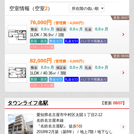
空室情報
（空室
2
）
更新 08/07
76,000円
（管理費：4,000円）
0.0ヶ月
0.0ヶ月
0.0ヶ月
敷金
保証金
礼金
1LDK / 36.9㎡ / 1階
新築・築浅
敷金ゼロ
礼金ゼロ
パノラマ画像あり
バス・トイレ別
更新 08/06
82,000円
（管理費：4,000円）
0.0ヶ月
0.0ヶ月
0.0ヶ月
敷金
保証金
礼金
1LDK / 40.36㎡ / 3階
新築・築浅
敷金ゼロ
礼金ゼロ
パノラマ画像あり
バス・トイレ別
タウンライフ名駅
【更新
08/07
】
愛知県名古屋市中村区太閤１丁目2-12
名鉄名古屋本線
『名鉄名古屋駅』 徒歩
5
分
2018年2月築（築8年） / 地上7階 / 地下なし