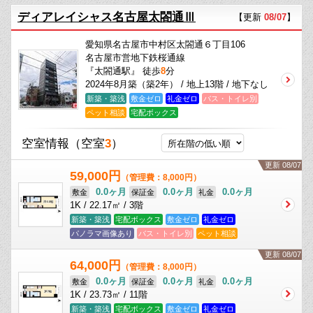
ディアレイシャス名古屋太閤通Ⅲ
【更新
08/07
】
愛知県名古屋市中村区太閤通６丁目106
名古屋市営地下鉄桜通線
『太閤通駅』 徒歩
8
分
2024年8月築（築2年） / 地上13階 / 地下なし
新築・築浅
敷金ゼロ
礼金ゼロ
バス・トイレ別
ペット相談
宅配ボックス
空室情報
（空室
3
）
更新 08/07
59,000円
（管理費：8,000円）
0.0ヶ月
0.0ヶ月
0.0ヶ月
敷金
保証金
礼金
1K / 22.17㎡ / 3階
新築・築浅
宅配ボックス
敷金ゼロ
礼金ゼロ
パノラマ画像あり
バス・トイレ別
ペット相談
更新 08/07
64,000円
（管理費：8,000円）
0.0ヶ月
0.0ヶ月
0.0ヶ月
敷金
保証金
礼金
1K / 23.73㎡ / 11階
新築・築浅
宅配ボックス
敷金ゼロ
礼金ゼロ