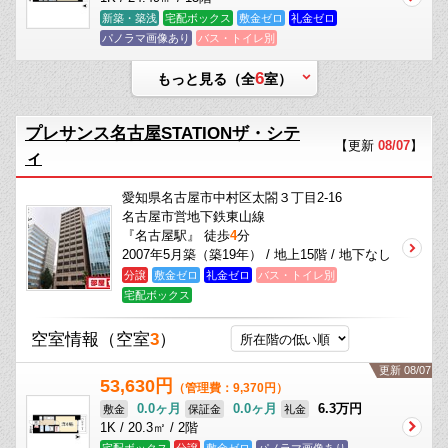
新築・築浅
宅配ボックス
敷金ゼロ
礼金ゼロ
パノラマ画像あり
バス・トイレ別
6
もっと見る（全
室）
プレサンス名古屋STATIONザ・シテ
【更新
08/07
】
ィ
愛知県名古屋市中村区太閤３丁目2-16
名古屋市営地下鉄東山線
『名古屋駅』 徒歩
4
分
2007年5月築（築19年） / 地上15階 / 地下なし
分譲
敷金ゼロ
礼金ゼロ
バス・トイレ別
宅配ボックス
空室情報
（空室
3
）
更新 08/07
53,630円
（管理費：9,370円）
0.0ヶ月
0.0ヶ月
6.3万円
敷金
保証金
礼金
1K / 20.3㎡ / 2階