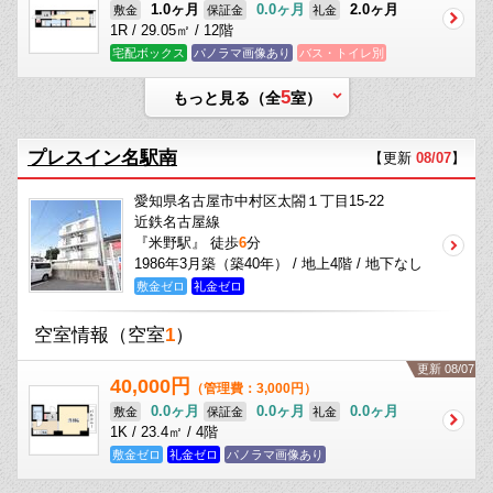
1.0ヶ月
0.0ヶ月
2.0ヶ月
敷金
保証金
礼金
1R / 29.05㎡ / 12階
宅配ボックス
パノラマ画像あり
バス・トイレ別
5
もっと見る（全
室）
プレスイン名駅南
【更新
08/07
】
愛知県名古屋市中村区太閤１丁目15-22
近鉄名古屋線
『米野駅』 徒歩
6
分
1986年3月築（築40年） / 地上4階 / 地下なし
敷金ゼロ
礼金ゼロ
空室情報
（空室
1
）
更新 08/07
40,000円
（管理費：3,000円）
0.0ヶ月
0.0ヶ月
0.0ヶ月
敷金
保証金
礼金
1K / 23.4㎡ / 4階
敷金ゼロ
礼金ゼロ
パノラマ画像あり