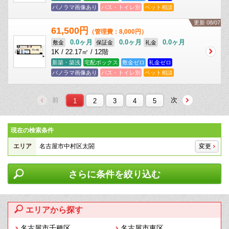
パノラマ画像あり
バス・トイレ別
ペット相談
更新 08/07
61,500円
（管理費：8,000円）
0.0ヶ月
0.0ヶ月
0.0ヶ月
敷金
保証金
礼金
1K / 22.17㎡ / 12階
新築・築浅
宅配ボックス
敷金ゼロ
礼金ゼロ
パノラマ画像あり
バス・トイレ別
ペット相談
前
次
1
2
3
4
5
現在の検索条件
エリア
名古屋市中村区太閤
変更
さらに条件を絞り込む
エリアから探す
名古屋市千種区
名古屋市東区