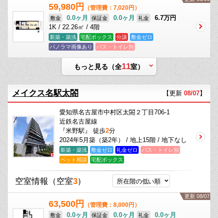
59,980円
（管理費：7,020円）
0.0ヶ月
0.0ヶ月
6.7万円
敷金
保証金
礼金
1K / 22.26㎡ / 4階
新築・築浅
宅配ボックス
分譲
敷金ゼロ
パノラマ画像あり
バス・トイレ別
11
もっと見る（全
室）
メイクス名駅太閤
【更新
08/07
】
愛知県名古屋市中村区太閤２丁目706-1
近鉄名古屋線
『米野駅』 徒歩
2
分
2024年5月築（築2年） / 地上15階 / 地下なし
新築・築浅
敷金ゼロ
礼金ゼロ
バス・トイレ別
ペット相談
宅配ボックス
空室情報
（空室
3
）
更新 08/07
63,500円
（管理費：8,000円）
0.0ヶ月
0.0ヶ月
0.0ヶ月
敷金
保証金
礼金