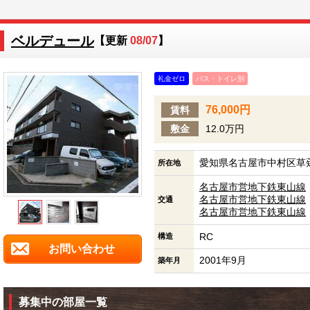
ベルデュール
【更新
08/07
】
礼金ゼロ
バス・トイレ別
76,000円
賃料
敷金
12.0万円
愛知県名古屋市中村区草薙
所在地
名古屋市営地下鉄東山線
名古屋市営地下鉄東山線
交通
名古屋市営地下鉄東山線
RC
構造
お問い合わせ
2001年9月
築年月
募集中の部屋一覧