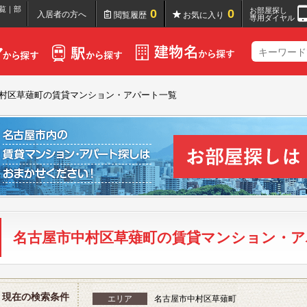
覧｜部
お部屋探し
0
0
入居者の方へ
閲覧履歴
お気に入り
専用ダイヤル
村区草薙町の賃貸マンション・アパート一覧
名古屋市中村区草薙町の賃貸マンション・ア
現在の検索条件
エリア
名古屋市中村区草薙町