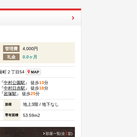
管理費
4,000円
礼金
0.0ヶ月
町２丁目54
MAP
『
中村公園駅
』 徒歩
13
分
『
中村日赤駅
』 徒歩
18
分
『
岩塚駅
』 徒歩
25
分
地上3階 / 地下なし
規模
53.59m2
専有面積
1
部屋一覧(全
室)