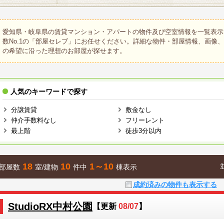
愛知県・岐阜県の賃貸マンション・アパートの物件及び空室情報を一覧表示
数No.1の「部屋セレブ」にお任せください。詳細な物件・部屋情報、画像
の希望に沿った理想のお部屋が探せます。
人気のキーワードで探す
分譲賃貸
敷金なし
仲介手数料なし
フリーレント
最上階
徒歩3分以内
18
10
1～10
部屋数
室/建物
件中
棟表示
成約済みの物件も表示する
StudioRX中村公園
【更新
08/07
】