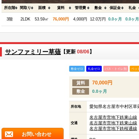
所在階
間取り
面積
賃料
管理費
敷金
保証金
礼金
3階
2LDK
53.59㎡
76,000円
4,000円
12.0万円
0.0ヶ月
0.0ヶ月
サンファミリー草薙
【更新
08/06
】
敷金ゼロ
礼金ゼロ
バス・トイレ別
ペッ
70,000円
賃料
敷金
0.0ヶ月
愛知県名古屋市中村区草薙
所在地
名古屋市営地下鉄東山線
名古屋市営地下鉄東山線
交通
名古屋市営地下鉄桜通線
お問い合わせ