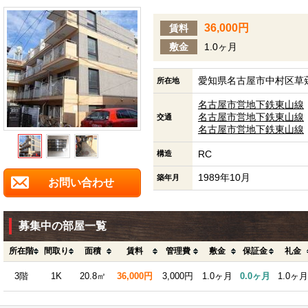
36,000円
賃料
敷金
1.0ヶ月
愛知県名古屋市中村区草薙
所在地
名古屋市営地下鉄東山線
名古屋市営地下鉄東山線
交通
名古屋市営地下鉄東山線
RC
構造
1989年10月
築年月
お問い合わせ
募集中の部屋一覧
所在階
間取り
面積
賃料
管理費
敷金
保証金
礼金
3階
1K
20.8㎡
36,000円
3,000円
1.0ヶ月
0.0ヶ月
1.0ヶ月