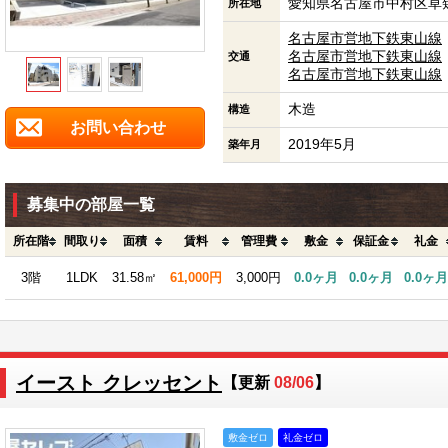
愛知県名古屋市中村区草薙
所在地
名古屋市営地下鉄東山線
名古屋市営地下鉄東山線
交通
名古屋市営地下鉄東山線
木造
構造
お問い合わせ
2019年5月
築年月
募集中の部屋一覧
所在階
間取り
面積
賃料
管理費
敷金
保証金
礼金
3階
1LDK
31.58㎡
61,000円
3,000円
0.0ヶ月
0.0ヶ月
0.0ヶ月
イースト クレッセント
【更新
08/06
】
敷金ゼロ
礼金ゼロ