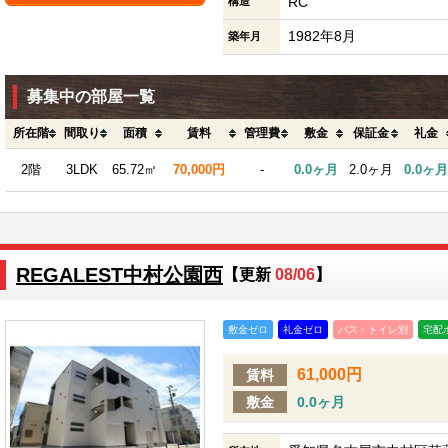
RC
構造
1982年8月
築年月
募集中の部屋一覧
所在階
間取り
面積
賃料
管理費
敷金
保証金
礼金
2階
3LDK
65.72㎡
70,000円
-
0.0ヶ月
2.0ヶ月
0.0ヶ月
REGALEST中村公園西
【更新
08/06
】
敷金ゼロ
礼金ゼロ
バス・トイレ別
宅配
61,000円
賃料
敷金
0.0ヶ月