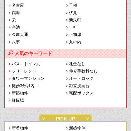
名古屋
千種
鶴舞
伏見
栄
新栄町
今池
一社
久屋大通
上前津
八事
丸の内
人気のキーワード
バス・トイレ別
礼金なし
フリーレント
仲介手数料なし
タワーマンション
オートロック
徒歩3分以内
独立洗面台
新築物件
宅配ボックス
駐輪場
PICK UP
新着物件
新築物件