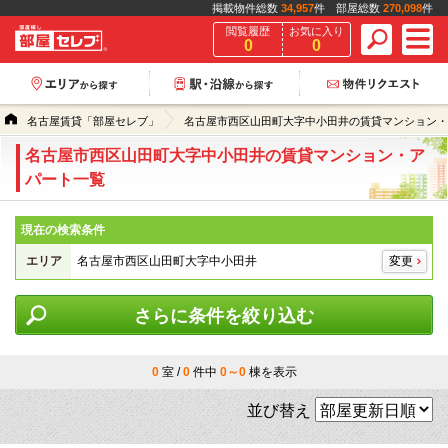
掲載物件総数
34,957
件 部屋総数
270,098
件
閲覧履歴
お気に入り
0
0
名古屋賃貸「部屋セレブ」
名古屋市西区山田町大字中小田井の賃貸マンション・
名古屋市西区山田町大字中小田井の賃貸マンション・ア
パート一覧
現在の検索条件
エリア
名古屋市西区山田町大字中小田井
変更
さらに条件を絞り込む
0
室 /
0
件中
0～0
棟を表示
並び替え