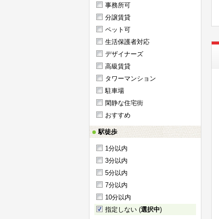
事務所可
分譲賃貸
ペット可
生活保護者対応
デザイナーズ
高級賃貸
タワーマンション
駐車場
閑静な住宅街
おすすめ
駅徒歩
1分以内
3分以内
5分以内
7分以内
10分以内
指定しない (
選択中
)