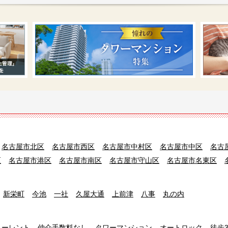
名古屋市北区
名古屋市西区
名古屋市中村区
名古屋市中区
名古
区
名古屋市港区
名古屋市南区
名古屋市守山区
名古屋市名東区
新栄町
今池
一社
久屋大通
上前津
八事
丸の内
リーレント
仲介手数料なし
タワーマンション
オートロック
徒歩