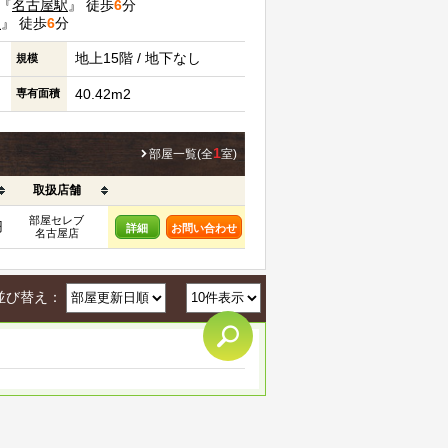
『
名古屋駅
』 徒歩
6
分
駅
』 徒歩
6
分
地上15階 / 地下なし
規模
40.42m2
専有面積
1
部屋一覧(全
室)
取扱店舗
部屋セレブ
円
詳細
お問い合わせ
名古屋店
並び替え：