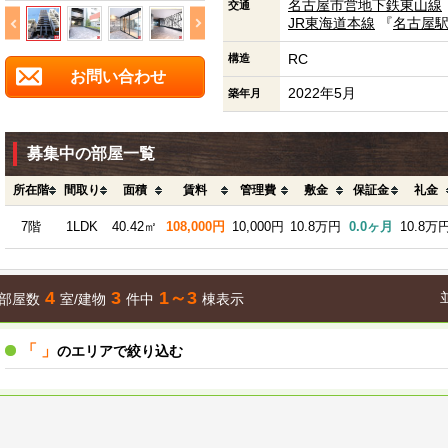
名古屋市営地下鉄東山線
交通
JR東海道本線
『
名古屋
RC
構造
お問い合わせ
2022年5月
築年月
募集中の部屋一覧
所在階
間取り
面積
賃料
管理費
敷金
保証金
礼金
7階
1LDK
40.42㎡
108,000円
10,000円
10.8万円
0.0ヶ月
10.8万
4
3
1～3
部屋数
室/建物
件中
棟表示
「 」
のエリアで絞り込む