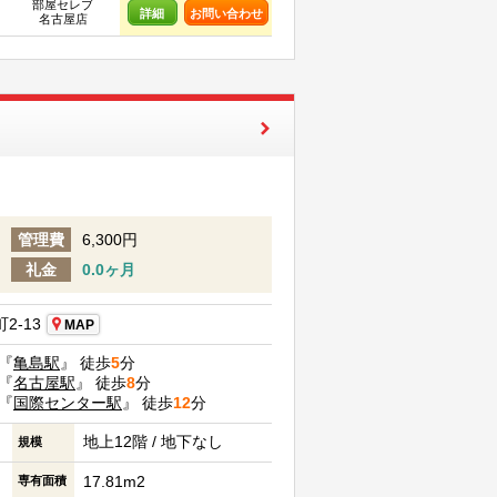
部屋セレブ
詳細
お問い合わせ
名古屋店
管理費
6,300円
礼金
0.0ヶ月
2-13
MAP
『
亀島駅
』 徒歩
5
分
『
名古屋駅
』 徒歩
8
分
『
国際センター駅
』 徒歩
12
分
地上12階 / 地下なし
規模
17.81m2
専有面積