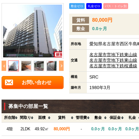
敷金ゼロ
礼金ゼロ
バス・トイレ別
80,000円
賃料
敷金
0.0ヶ月
愛知県名古屋市西区牛島町
所在地
名古屋市営地下鉄東山線
名古屋市営地下鉄東山線
交通
名古屋市営地下鉄桜通線
SRC
構造
お問い合わせ
1980年3月
築年月
募集中の部屋一覧
所在階
間取り
面積
賃料
管理費
敷金
保証金
礼金
4階
2LDK
49.92㎡
80,000円
-
0.0ヶ月
0.0ヶ月
0.0ヶ月