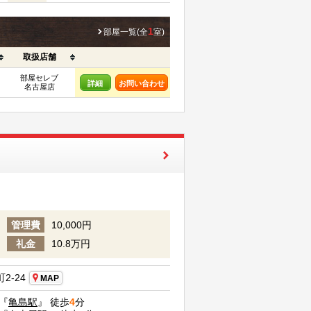
1
部屋一覧(全
室)
取扱店舗
部屋セレブ
詳細
お問い合わせ
名古屋店
】
管理費
10,000円
礼金
10.8万円
2-24
MAP
『
亀島駅
』 徒歩
4
分