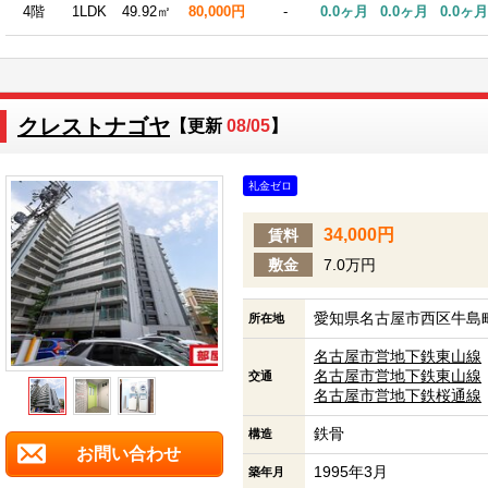
4階
1LDK
49.92㎡
80,000円
-
0.0ヶ月
0.0ヶ月
0.0ヶ月
クレストナゴヤ
【更新
08/05
】
礼金ゼロ
34,000円
賃料
敷金
7.0万円
愛知県名古屋市西区牛島町
所在地
名古屋市営地下鉄東山線
名古屋市営地下鉄東山線
交通
名古屋市営地下鉄桜通線
鉄骨
構造
お問い合わせ
1995年3月
築年月