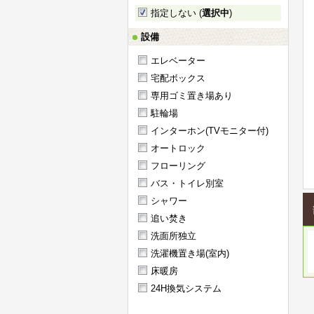
指定しない (
選択中
)
設備
エレベーター
宅配ボックス
専用ゴミ置き場あり
駐輪場
インターホン(TVモニター付)
オートロック
フローリング
バス・トイレ別室
シャワー
追い焚き
洗面所独立
洗濯機置き場(室内)
床暖房
24H換気システム