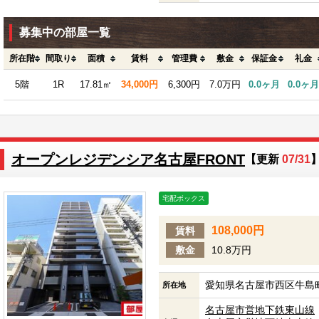
募集中の部屋一覧
所在階
間取り
面積
賃料
管理費
敷金
保証金
礼金
5階
1R
17.81㎡
34,000円
6,300円
7.0万円
0.0ヶ月
0.0ヶ月
オープンレジデンシア名古屋FRONT
【更新
07/31
宅配ボックス
108,000円
賃料
敷金
10.8万円
愛知県名古屋市西区牛島町
所在地
名古屋市営地下鉄東山線