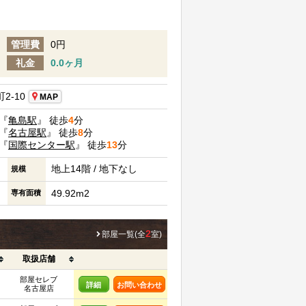
管理費
0円
礼金
0.0ヶ月
2-10
MAP
『
亀島駅
』 徒歩
4
分
『
名古屋駅
』 徒歩
8
分
『
国際センター駅
』 徒歩
13
分
地上14階 / 地下なし
規模
49.92m2
専有面積
2
部屋一覧(全
室)
取扱店舗
部屋セレブ
詳細
お問い合わせ
名古屋店