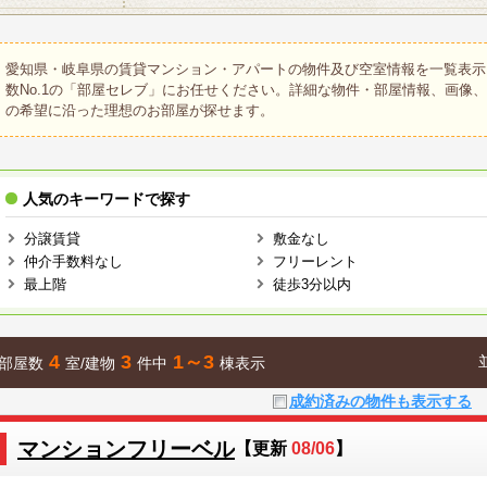
愛知県・岐阜県の賃貸マンション・アパートの物件及び空室情報を一覧表示
数No.1の「部屋セレブ」にお任せください。詳細な物件・部屋情報、画像
の希望に沿った理想のお部屋が探せます。
人気のキーワードで探す
分譲賃貸
敷金なし
仲介手数料なし
フリーレント
最上階
徒歩3分以内
4
3
1～3
部屋数
室/建物
件中
棟表示
成約済みの物件も表示する
マンションフリーベル
【更新
08/06
】