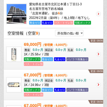
愛知県名古屋市北区辻本通１丁目11-3
名古屋市営地下鉄名城線
『志賀本通駅』 徒歩
6
分
2022年2月築（築4年） / 地上8階 / 地下なし
敷金ゼロ
礼金ゼロ
バス・トイレ別
宅配ボックス
空室情報
（空室
9
）
更新 08/06
69,000円
（管理費：8,000円）
0.0ヶ月
0.0ヶ月
0.0ヶ月
敷金
保証金
礼金
1K / 25.58㎡ / 2階
宅配ボックス
敷金ゼロ
礼金ゼロ
パノラマ画像あり
バス・トイレ別
更新 08/06
67,000円
（管理費：8,000円）
0.0ヶ月
0.0ヶ月
0.0ヶ月
敷金
保証金
礼金
1K / 24.99㎡ / 3階
宅配ボックス
敷金ゼロ
礼金ゼロ
パノラマ画像あり
バス・トイレ別
更新 08/06
67,000円
（管理費：8,000円）