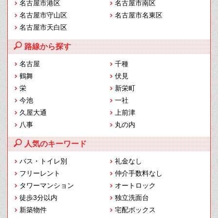
名古屋市港区
名古屋市南区
名古屋市守山区
名古屋市名東区
名古屋市天白区
路線から探す
名古屋
千種
鶴舞
伏見
栄
新栄町
今池
一社
久屋大通
上前津
八事
丸の内
人気のキーワード
バス・トイレ別
礼金なし
フリーレント
仲介手数料なし
タワーマンション
オートロック
徒歩3分以内
独立洗面台
新築物件
宅配ボックス