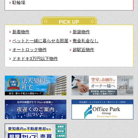
駐輪場
PICK UP
新着物件
新築物件
ペットと一緒に暮らせる部屋
敷金礼金なし
オートロック物件
超駅近物件
ドキドキ3万円以下物件