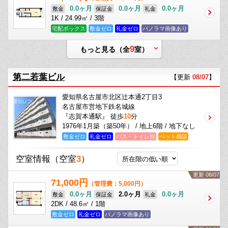
0.0ヶ月
0.0ヶ月
0.0ヶ月
敷金
保証金
礼金
1K / 24.99㎡ / 3階
宅配ボックス
敷金ゼロ
礼金ゼロ
パノラマ画像あり
9
もっと見る（全
室）
第二若葉ビル
【更新
08/07
】
愛知県名古屋市北区辻本通2丁目3
名古屋市営地下鉄名城線
『志賀本通駅』 徒歩
10
分
1976年1月築（築50年） / 地上6階 / 地下なし
敷金ゼロ
礼金ゼロ
バス・トイレ別
ペット相談
空室情報
（空室
3
）
更新 08/07
71,000円
（管理費：5,000円）
0.0ヶ月
2.0ヶ月
0.0ヶ月
敷金
保証金
礼金
2DK / 48.6㎡ / 1階
敷金ゼロ
礼金ゼロ
パノラマ画像あり