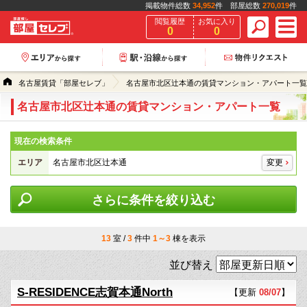
掲載物件総数
34,952
件 部屋総数
270,019
件
閲覧履歴
お気に入り
0
0
名古屋賃貸「部屋セレブ」
名古屋市北区辻本通の賃貸マンション・アパート一覧
名古屋市北区辻本通の賃貸マンション・アパート一覧
現在の検索条件
エリア
名古屋市北区辻本通
変更
さらに条件を絞り込む
13
室 /
3
件中
1～3
棟を表示
並び替え
S-RESIDENCE志賀本通North
【更新
08/07
】