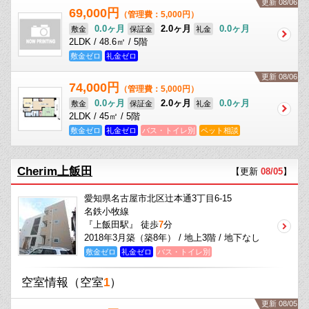
更新 08/06
69,000円
（管理費：5,000円）
0.0ヶ月
2.0ヶ月
0.0ヶ月
敷金
保証金
礼金
2LDK / 48.6㎡ / 5階
敷金ゼロ
礼金ゼロ
更新 08/06
74,000円
（管理費：5,000円）
0.0ヶ月
2.0ヶ月
0.0ヶ月
敷金
保証金
礼金
2LDK / 45㎡ / 5階
敷金ゼロ
礼金ゼロ
バス・トイレ別
ペット相談
Cherim上飯田
【更新
08/05
】
愛知県名古屋市北区辻本通3丁目6-15
名鉄小牧線
『上飯田駅』 徒歩
7
分
2018年3月築（築8年） / 地上3階 / 地下なし
敷金ゼロ
礼金ゼロ
バス・トイレ別
空室情報
（空室
1
）
更新 08/05