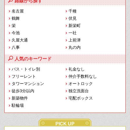
路線から探す
名古屋
千種
鶴舞
伏見
栄
新栄町
今池
一社
久屋大通
上前津
八事
丸の内
人気のキーワード
バス・トイレ別
礼金なし
フリーレント
仲介手数料なし
タワーマンション
オートロック
徒歩3分以内
独立洗面台
新築物件
宅配ボックス
駐輪場
PICK UP