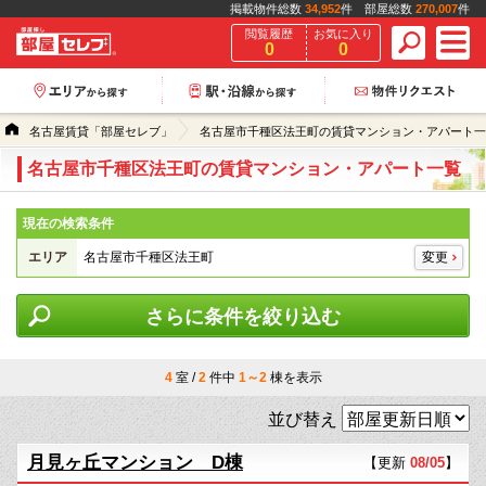
掲載物件総数
34,952
件 部屋総数
270,007
件
閲覧履歴
お気に入り
0
0
名古屋賃貸「部屋セレブ」
名古屋市千種区法王町の賃貸マンション・アパート一
名古屋市千種区法王町の賃貸マンション・アパート一覧
現在の検索条件
エリア
名古屋市千種区法王町
変更
さらに条件を絞り込む
4
室 /
2
件中
1～2
棟を表示
並び替え
月見ヶ丘マンション D棟
【更新
08/05
】