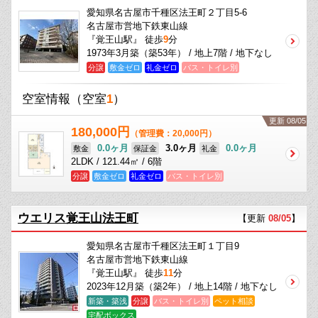
愛知県名古屋市千種区法王町２丁目5-6
名古屋市営地下鉄東山線
『覚王山駅』 徒歩
9
分
1973年3月築（築53年） / 地上7階 / 地下なし
分譲
敷金ゼロ
礼金ゼロ
バス・トイレ別
空室情報
（空室
1
）
更新 08/05
180,000円
（管理費：20,000円）
0.0ヶ月
3.0ヶ月
0.0ヶ月
敷金
保証金
礼金
2LDK / 121.44㎡ / 6階
分譲
敷金ゼロ
礼金ゼロ
バス・トイレ別
ウエリス覚王山法王町
【更新
08/05
】
愛知県名古屋市千種区法王町１丁目9
名古屋市営地下鉄東山線
『覚王山駅』 徒歩
11
分
2023年12月築（築2年） / 地上14階 / 地下なし
新築・築浅
分譲
バス・トイレ別
ペット相談
宅配ボックス