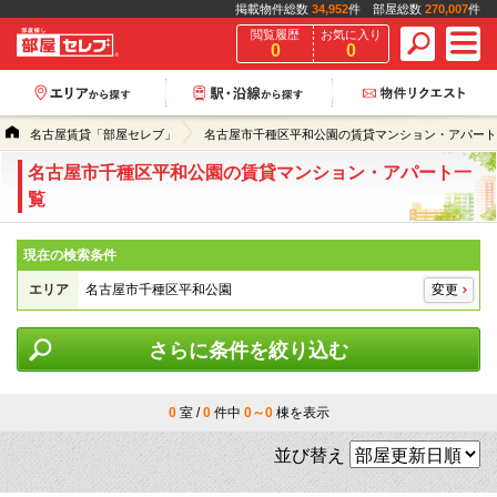
掲載物件総数
34,952
件 部屋総数
270,007
件
閲覧履歴
お気に入り
0
0
名古屋賃貸「部屋セレブ」
名古屋市千種区平和公園の賃貸マンション・アパート
名古屋市千種区平和公園の賃貸マンション・アパート一
覧
現在の検索条件
エリア
名古屋市千種区平和公園
変更
さらに条件を絞り込む
0
室 /
0
件中
0～0
棟を表示
並び替え