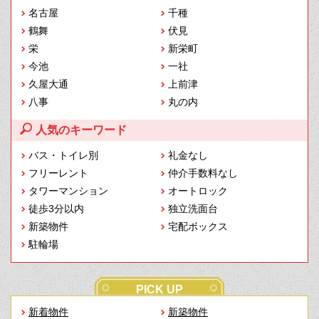
名古屋
千種
鶴舞
伏見
栄
新栄町
今池
一社
久屋大通
上前津
八事
丸の内
人気のキーワード
バス・トイレ別
礼金なし
フリーレント
仲介手数料なし
タワーマンション
オートロック
徒歩3分以内
独立洗面台
新築物件
宅配ボックス
駐輪場
PICK UP
新着物件
新築物件