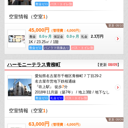
敷金ゼロ
バス・トイレ別
空室情報
（空室
1
）
更新 08/10
45,000円
（管理費：4,000円）
0.0ヶ月
0.0ヶ月
2.3万円
敷金
保証金
礼金
1K / 23.25㎡ / 1階
敷金ゼロ
パノラマ画像あり
バス・トイレ別
ハーモニーテラス青柳町
【更新
08/09
】
愛知県名古屋市千種区青柳町７丁目29-2
名古屋市営地下鉄桜通線
『吹上駅』 徒歩
7
分
2018年11月築（築7年） / 地上3階 / 地下なし
敷金ゼロ
礼金ゼロ
バス・トイレ別
空室情報
（空室
1
）
更新 08/09
63,000円
（管理費：4,000円）