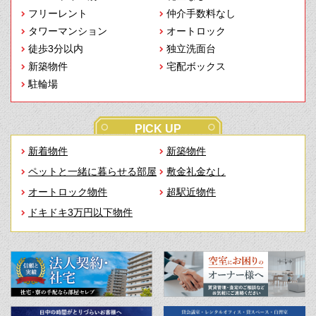
フリーレント
仲介手数料なし
タワーマンション
オートロック
徒歩3分以内
独立洗面台
新築物件
宅配ボックス
駐輪場
PICK UP
新着物件
新築物件
ペットと一緒に暮らせる部屋
敷金礼金なし
オートロック物件
超駅近物件
ドキドキ3万円以下物件