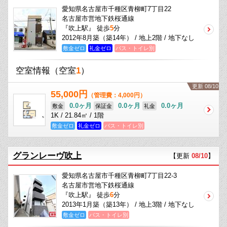
愛知県名古屋市千種区青柳町7丁目22
名古屋市営地下鉄桜通線
『吹上駅』 徒歩
5
分
2012年8月築（築14年） / 地上2階 / 地下なし
敷金ゼロ
礼金ゼロ
バス・トイレ別
空室情報
（空室
1
）
更新 08/10
55,000円
（管理費：4,000円）
0.0ヶ月
0.0ヶ月
0.0ヶ月
敷金
保証金
礼金
1K / 21.84㎡ / 1階
敷金ゼロ
礼金ゼロ
バス・トイレ別
グランレーヴ吹上
【更新
08/10
】
愛知県名古屋市千種区青柳町7丁目22-3
名古屋市営地下鉄桜通線
『吹上駅』 徒歩
6
分
2013年1月築（築13年） / 地上3階 / 地下なし
敷金ゼロ
バス・トイレ別