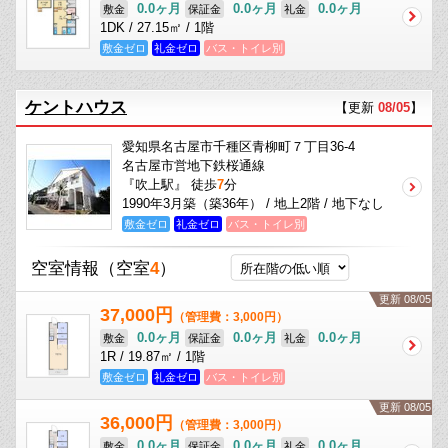
0.0ヶ月
0.0ヶ月
0.0ヶ月
敷金
保証金
礼金
1DK / 27.15㎡ / 1階
敷金ゼロ
礼金ゼロ
バス・トイレ別
ケントハウス
【更新
08/05
】
愛知県名古屋市千種区青柳町７丁目36-4
名古屋市営地下鉄桜通線
『吹上駅』 徒歩
7
分
1990年3月築（築36年） / 地上2階 / 地下なし
敷金ゼロ
礼金ゼロ
バス・トイレ別
空室情報
（空室
4
）
更新 08/05
37,000円
（管理費：3,000円）
0.0ヶ月
0.0ヶ月
0.0ヶ月
敷金
保証金
礼金
1R / 19.87㎡ / 1階
敷金ゼロ
礼金ゼロ
バス・トイレ別
更新 08/05
36,000円
（管理費：3,000円）
0.0ヶ月
0.0ヶ月
0.0ヶ月
敷金
保証金
礼金