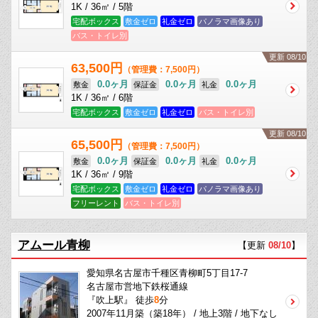
1K / 36㎡ / 5階
宅配ボックス
敷金ゼロ
礼金ゼロ
パノラマ画像あり
バス・トイレ別
更新 08/10
63,500円
（管理費：7,500円）
0.0ヶ月
0.0ヶ月
0.0ヶ月
敷金
保証金
礼金
1K / 36㎡ / 6階
宅配ボックス
敷金ゼロ
礼金ゼロ
バス・トイレ別
更新 08/10
65,500円
（管理費：7,500円）
0.0ヶ月
0.0ヶ月
0.0ヶ月
敷金
保証金
礼金
1K / 36㎡ / 9階
宅配ボックス
敷金ゼロ
礼金ゼロ
パノラマ画像あり
フリーレント
バス・トイレ別
アムール青柳
【更新
08/10
】
愛知県名古屋市千種区青柳町5丁目17-7
名古屋市営地下鉄桜通線
『吹上駅』 徒歩
8
分
2007年11月築（築18年） / 地上3階 / 地下なし