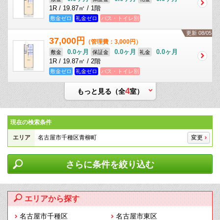
1R / 19.87㎡ / 1階
敷金ゼロ
礼金ゼロ
バス・トイレ別
更新 08/05
37,000円
（管理費：3,000円）
0.0ヶ月
0.0ヶ月
0.0ヶ月
敷金
保証金
礼金
1R / 19.87㎡ / 2階
敷金ゼロ
礼金ゼロ
バス・トイレ別
4
もっと見る（全
室）
現在の検索条件
エリア
名古屋市千種区青柳町
変更
さらに条件を絞り込む
エリアから探す
名古屋市千種区
名古屋市東区