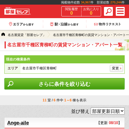
掲載物件総数
34,967
件 部屋総数
270,244
件
閲覧履歴
お気に入り
0
0
名古屋賃貸「部屋セレブ」
名古屋市千種区青柳町の賃貸マンション・アパート一
名古屋市千種区青柳町の賃貸マンション・アパート一覧
現在の検索条件
エリア
名古屋市千種区青柳町
変更
さらに条件を絞り込む
11
室 /
6
件中
1～6
棟を表示
並び替え
Ange-aile
【更新
08/10
】