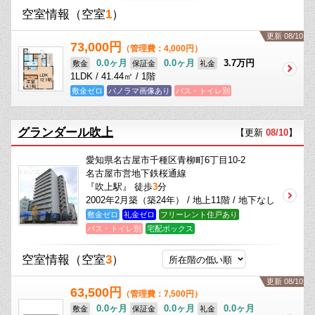
空室情報
（空室
1
）
更新 08/10
73,000円
（管理費：4,000円）
0.0ヶ月
0.0ヶ月
3.7万円
敷金
保証金
礼金
1LDK / 41.44㎡ / 1階
敷金ゼロ
パノラマ画像あり
バス・トイレ別
グランダール吹上
【更新
08/10
】
愛知県名古屋市千種区青柳町6丁目10-2
名古屋市営地下鉄桜通線
『吹上駅』 徒歩
3
分
2002年2月築（築24年） / 地上11階 / 地下なし
敷金ゼロ
礼金ゼロ
フリーレント住戸あり
バス・トイレ別
宅配ボックス
空室情報
（空室
3
）
更新 08/10
63,500円
（管理費：7,500円）
0.0ヶ月
0.0ヶ月
0.0ヶ月
敷金
保証金
礼金