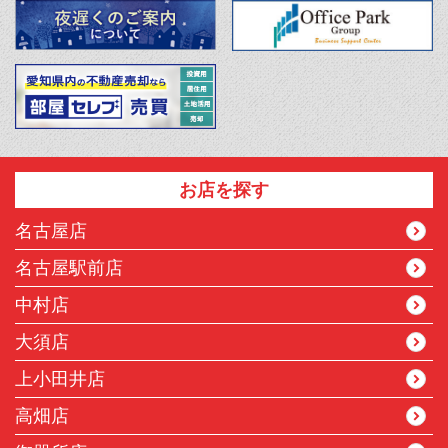
お店を探す
名古屋店
名古屋駅前店
中村店
大須店
上小田井店
高畑店