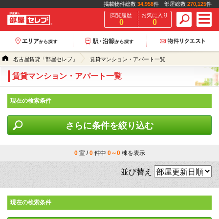
掲載物件総数
34,958
件 部屋総数
270,125
件
閲覧履歴
お気に入り
0
0
名古屋賃貸「部屋セレブ」
賃貸マンション・アパート一覧
賃貸マンション・アパート一覧
現在の検索条件
さらに条件を絞り込む
0
室 /
0
件中
0～0
棟を表示
並び替え
現在の検索条件