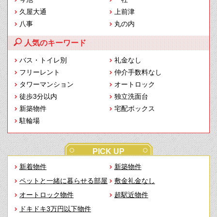
久屋大通
上前津
八事
丸の内
人気のキーワード
バス・トイレ別
礼金なし
フリーレント
仲介手数料なし
タワーマンション
オートロック
徒歩3分以内
独立洗面台
新築物件
宅配ボックス
駐輪場
PICK UP
新着物件
新築物件
ペットと一緒に暮らせる部屋
敷金礼金なし
オートロック物件
超駅近物件
ドキドキ3万円以下物件