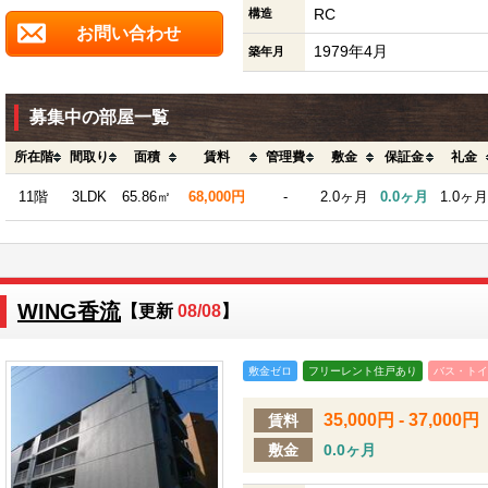
RC
構造
お問い合わせ
1979年4月
築年月
募集中の部屋一覧
所在階
間取り
面積
賃料
管理費
敷金
保証金
礼金
11階
3LDK
65.86㎡
68,000円
-
2.0ヶ月
0.0ヶ月
1.0ヶ月
WING香流
【更新
08/08
】
敷金ゼロ
フリーレント住戸あり
バス・トイ
35,000円 - 37,000円
賃料
敷金
0.0ヶ月