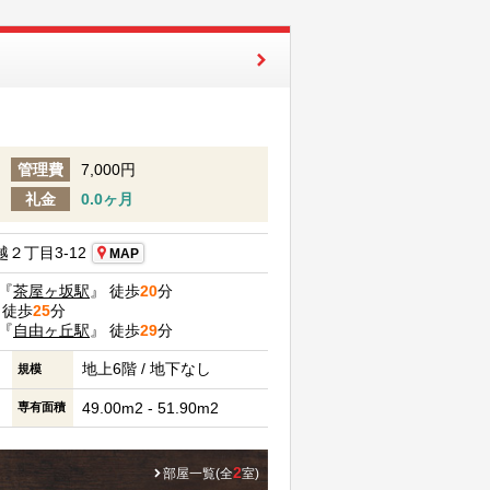
管理費
7,000円
礼金
0.0ヶ月
２丁目3-12
MAP
『
茶屋ヶ坂駅
』 徒歩
20
分
 徒歩
25
分
『
自由ヶ丘駅
』 徒歩
29
分
地上6階 / 地下なし
規模
49.00m2 - 51.90m2
専有面積
2
部屋一覧(全
室)