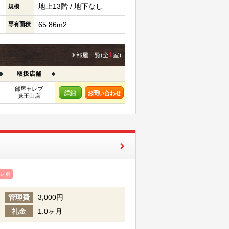
地上13階 / 地下なし
規模
65.86m2
専有面積
1
部屋一覧(全
室)
取扱店舗
部屋セレブ
詳細
お問い合わせ
覚王山店
レ別
管理費
3,000円
礼金
1.0ヶ月