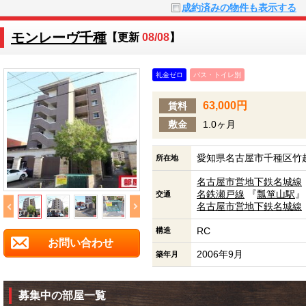
成約済みの物件も表示する
モンレーヴ千種
【更新
08/08
】
礼金ゼロ
バス・トイレ別
63,000円
賃料
敷金
1.0ヶ月
愛知県名古屋市千種区竹越
所在地
名古屋市営地下鉄名城線
名鉄瀬戸線
『
瓢箪山駅
』
交通
名古屋市営地下鉄名城線
RC
構造
お問い合わせ
2006年9月
築年月
募集中の部屋一覧