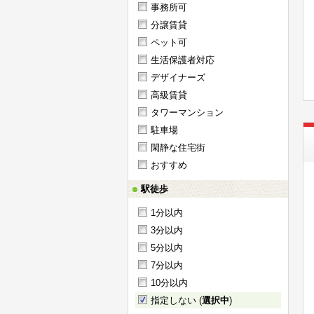
事務所可
分譲賃貸
ペット可
生活保護者対応
デザイナーズ
高級賃貸
タワーマンション
駐車場
閑静な住宅街
おすすめ
駅徒歩
1分以内
3分以内
5分以内
7分以内
10分以内
指定しない (
選択中
)