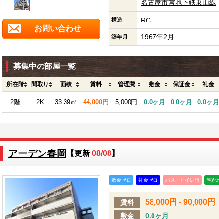
名古屋市営地下鉄東山線
RC
構造
お問い合わせ
1967年2月
築年月
募集中の部屋一覧
所在階
間取り
面積
賃料
管理費
敷金
保証金
礼金
2階
2K
33.39㎡
44,000円
5,000円
0.0ヶ月
0.0ヶ月
0.0ヶ月
アーデン春岡
【更新
08/08
】
敷金ゼロ
礼金ゼロ
バス・トイレ別
宅配
58,000円 - 90,000円
賃料
敷金
0.0ヶ月