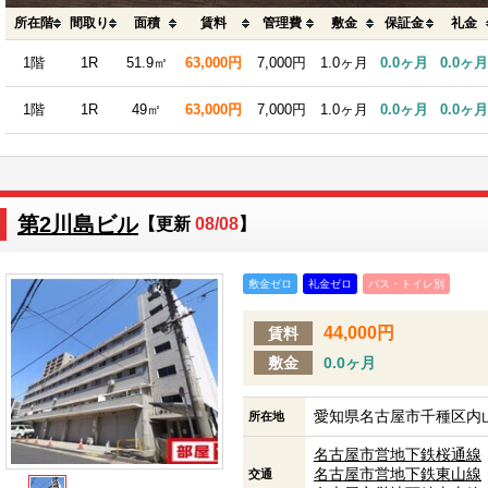
所在階
間取り
面積
賃料
管理費
敷金
保証金
礼金
1階
1R
51.9㎡
63,000円
7,000円
1.0ヶ月
0.0ヶ月
0.0ヶ月
1階
1R
49㎡
63,000円
7,000円
1.0ヶ月
0.0ヶ月
0.0ヶ月
第2川島ビル
【更新
08/08
】
敷金ゼロ
礼金ゼロ
バス・トイレ別
44,000円
賃料
敷金
0.0ヶ月
愛知県名古屋市千種区内山
所在地
名古屋市営地下鉄桜通線
名古屋市営地下鉄東山線
交通