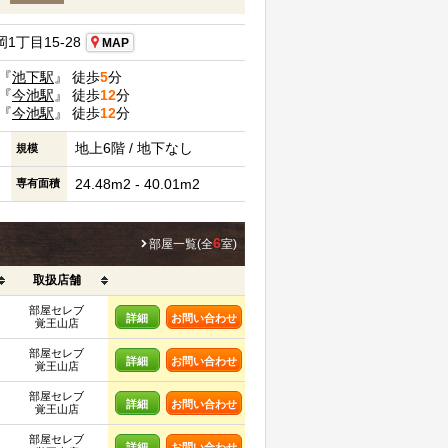
丁目15-28
MAP
『
池下駅
』 徒歩
5
分
『
今池駅
』 徒歩
12
分
『
今池駅
』 徒歩
12
分
地上6階 / 地下なし
規模
24.48m2 - 40.01m2
専有面積
6
部屋一覧(全
室)
取扱店舗
部屋セレブ
詳細
お問い合わせ
覚王山店
部屋セレブ
詳細
お問い合わせ
覚王山店
部屋セレブ
詳細
お問い合わせ
覚王山店
部屋セレブ
詳細
お問い合わせ