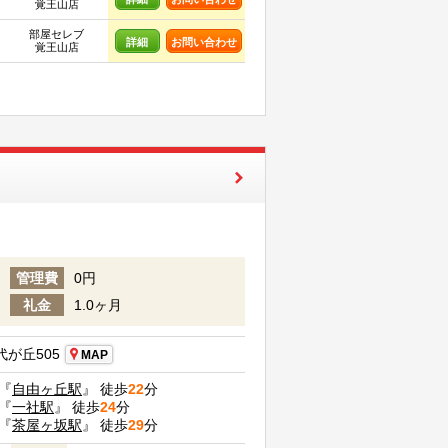
覚王山店
部屋セレブ
詳細
お問い合わせ
覚王山店
管理費
0円
礼金
1.0ヶ月
が丘505
MAP
『
自由ヶ丘駅
』 徒歩
22
分
『
一社駅
』 徒歩
24
分
『
茶屋ヶ坂駅
』 徒歩
29
分