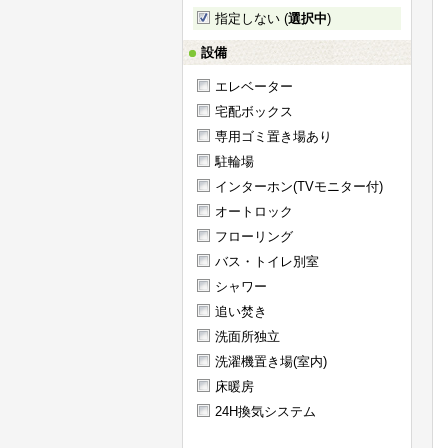
指定しない (
選択中
)
設備
エレベーター
宅配ボックス
専用ゴミ置き場あり
駐輪場
インターホン(TVモニター付)
オートロック
フローリング
バス・トイレ別室
シャワー
追い焚き
洗面所独立
洗濯機置き場(室内)
床暖房
24H換気システム