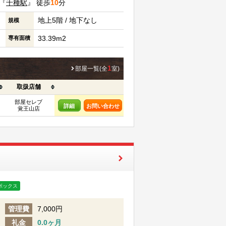
『
千種駅
』 徒歩
10
分
地上5階 / 地下なし
規模
33.39m2
専有面積
1
部屋一覧(全
室)
取扱店舗
部屋セレブ
詳細
お問い合わせ
覚王山店
ボックス
管理費
7,000円
礼金
0.0ヶ月