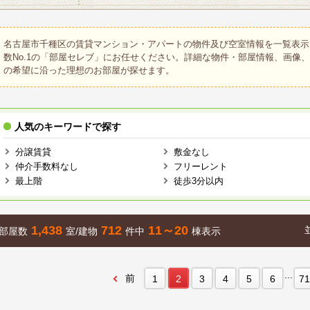
名古屋市千種区の賃貸マンション・アパートの物件及び空室情報を一覧表示
数No.1の「部屋セレブ」にお任せください。詳細な物件・部屋情報、画像
の希望に沿った理想のお部屋が探せます。
人気のキーワードで探す
分譲賃貸
敷金なし
仲介手数料なし
フリーレント
最上階
徒歩3分以内
1,438
712
11～20
部屋数
室/建物
件中
棟表示
...
前
1
2
3
4
5
6
71