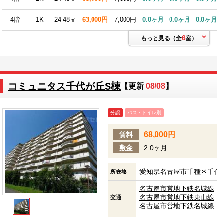
4階
1K
24.48㎡
63,000円
7,000円
0.0ヶ月
0.0ヶ月
0.0ヶ月
6
もっと見る（全
室）
コミュニタス千代が丘S棟
【更新
08/08
】
分譲
バス・トイレ別
68,000円
賃料
敷金
2.0ヶ月
愛知県名古屋市千種区千代
所在地
名古屋市営地下鉄名城線
名古屋市営地下鉄東山線
交通
名古屋市営地下鉄名城線