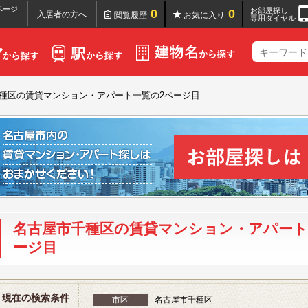
ページ
お部屋探し
0
0
入居者の方へ
閲覧履歴
お気に入り
専用ダイヤル
種区の賃貸マンション・アパート一覧の2ページ目
名古屋市千種区の賃貸マンション・アパート
ージ目
現在の検索条件
市区
名古屋市千種区