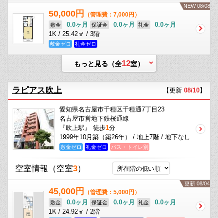
NEW 08/08
50,000円
（管理費：7,000円）
0.0ヶ月
0.0ヶ月
0.0ヶ月
敷金
保証金
礼金
1K / 25.42㎡ / 3階
敷金ゼロ
礼金ゼロ
12
もっと見る（全
室）
ラピアス吹上
【更新
08/10
】
愛知県名古屋市千種区千種通7丁目23
名古屋市営地下鉄桜通線
『吹上駅』 徒歩
1
分
1999年10月築（築26年） / 地上7階 / 地下なし
敷金ゼロ
礼金ゼロ
バス・トイレ別
空室情報
（空室
3
）
更新 08/04
45,000円
（管理費：5,000円）
0.0ヶ月
0.0ヶ月
0.0ヶ月
敷金
保証金
礼金
1K / 24.92㎡ / 2階