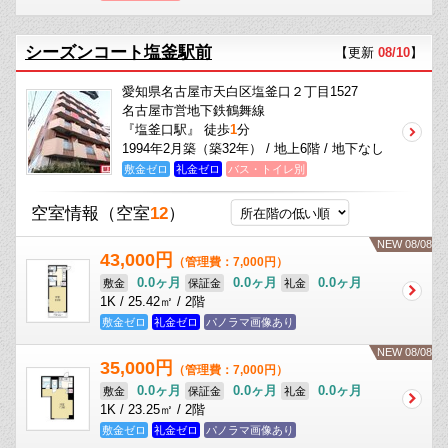
シーズンコート塩釜駅前
【更新
08/10
】
愛知県名古屋市天白区塩釜口２丁目1527
名古屋市営地下鉄鶴舞線
『塩釜口駅』 徒歩
1
分
1994年2月築（築32年） / 地上6階 / 地下なし
敷金ゼロ
礼金ゼロ
バス・トイレ別
空室情報
（空室
12
）
NEW 08/08
43,000円
（管理費：7,000円）
0.0ヶ月
0.0ヶ月
0.0ヶ月
敷金
保証金
礼金
1K / 25.42㎡ / 2階
敷金ゼロ
礼金ゼロ
パノラマ画像あり
NEW 08/08
35,000円
（管理費：7,000円）
0.0ヶ月
0.0ヶ月
0.0ヶ月
敷金
保証金
礼金
1K / 23.25㎡ / 2階
敷金ゼロ
礼金ゼロ
パノラマ画像あり