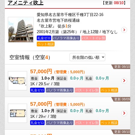
アメニティ吹上
【更新
08/10
】
愛知県名古屋市千種区千種3丁目22-16
名古屋市営地下鉄桜通線
『吹上駅』 徒歩
1
分
2001年2月築（築25年） / 地上12階 / 地下なし
礼金ゼロ
パノラマ画像あり
バス・トイレ別
ペット相談
空室情報
（空室
4
）
更新 08/10
57,000円
（管理費：5,000円）
1.0ヶ月
0.0ヶ月
0.0ヶ月
敷金
保証金
礼金
1K / 29.5㎡ / 3階
礼金ゼロ
パノラマ画像あり
バス・トイレ別
ペット相談
更新 08/09
57,000円
（管理費：5,000円）
1.0ヶ月
0.0ヶ月
0.0ヶ月
敷金
保証金
礼金
1K / 29㎡ / 3階
礼金ゼロ
パノラマ画像あり
バス・トイレ別
ペット相談
更新 08/10