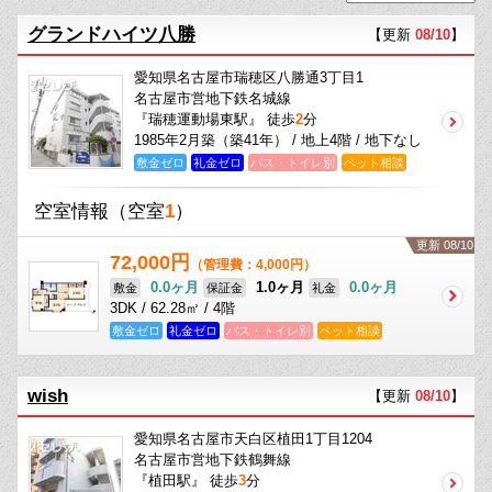
グランドハイツ八勝
【更新
08/10
】
愛知県名古屋市瑞穂区八勝通3丁目1
名古屋市営地下鉄名城線
『瑞穂運動場東駅』 徒歩
2
分
1985年2月築（築41年） / 地上4階 / 地下なし
敷金ゼロ
礼金ゼロ
バス・トイレ別
ペット相談
空室情報
（空室
1
）
更新 08/10
72,000円
（管理費：4,000円）
0.0ヶ月
1.0ヶ月
0.0ヶ月
敷金
保証金
礼金
3DK / 62.28㎡ / 4階
敷金ゼロ
礼金ゼロ
バス・トイレ別
ペット相談
wish
【更新
08/10
】
愛知県名古屋市天白区植田1丁目1204
名古屋市営地下鉄鶴舞線
『植田駅』 徒歩
3
分