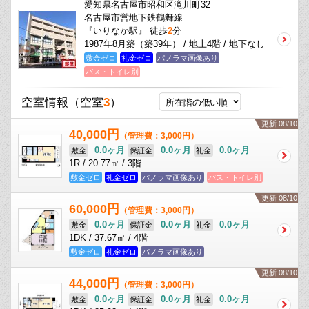
愛知県名古屋市昭和区滝川町32
名古屋市営地下鉄鶴舞線
『いりなか駅』 徒歩
2
分
1987年8月築（築39年） / 地上4階 / 地下なし
敷金ゼロ
礼金ゼロ
パノラマ画像あり
バス・トイレ別
空室情報
（空室
3
）
更新 08/10
40,000円
（管理費：3,000円）
0.0ヶ月
0.0ヶ月
0.0ヶ月
敷金
保証金
礼金
1R / 20.77㎡ / 3階
敷金ゼロ
礼金ゼロ
パノラマ画像あり
バス・トイレ別
更新 08/10
60,000円
（管理費：3,000円）
0.0ヶ月
0.0ヶ月
0.0ヶ月
敷金
保証金
礼金
1DK / 37.67㎡ / 4階
敷金ゼロ
礼金ゼロ
パノラマ画像あり
更新 08/10
44,000円
（管理費：3,000円）
0.0ヶ月
0.0ヶ月
0.0ヶ月
敷金
保証金
礼金