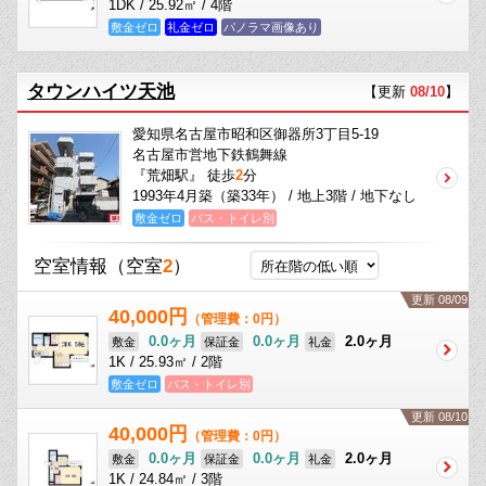
1DK / 25.92㎡ / 4階
敷金ゼロ
礼金ゼロ
パノラマ画像あり
タウンハイツ天池
【更新
08/10
】
愛知県名古屋市昭和区御器所3丁目5-19
名古屋市営地下鉄鶴舞線
『荒畑駅』 徒歩
2
分
1993年4月築（築33年） / 地上3階 / 地下なし
敷金ゼロ
バス・トイレ別
空室情報
（空室
2
）
更新 08/09
40,000円
（管理費：0円）
0.0ヶ月
0.0ヶ月
2.0ヶ月
敷金
保証金
礼金
1K / 25.93㎡ / 2階
敷金ゼロ
バス・トイレ別
更新 08/10
40,000円
（管理費：0円）
0.0ヶ月
0.0ヶ月
2.0ヶ月
敷金
保証金
礼金
1K / 24.84㎡ / 3階