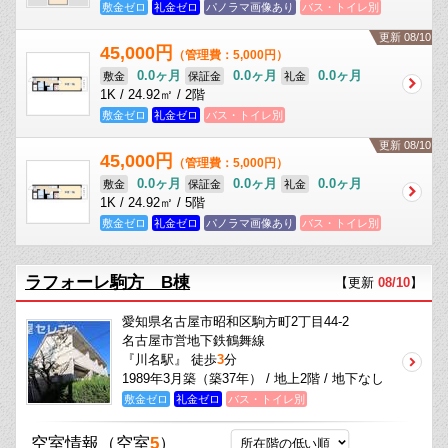
敷金ゼロ
礼金ゼロ
パノラマ画像あり
バス・トイレ別
更新 08/10
45,000円
（管理費：5,000円）
0.0ヶ月
0.0ヶ月
0.0ヶ月
敷金
保証金
礼金
1K / 24.92㎡ / 2階
敷金ゼロ
礼金ゼロ
バス・トイレ別
更新 08/10
45,000円
（管理費：5,000円）
0.0ヶ月
0.0ヶ月
0.0ヶ月
敷金
保証金
礼金
1K / 24.92㎡ / 5階
敷金ゼロ
礼金ゼロ
パノラマ画像あり
バス・トイレ別
ラフォーレ駒方 B棟
【更新
08/10
】
愛知県名古屋市昭和区駒方町2丁目44-2
名古屋市営地下鉄鶴舞線
『川名駅』 徒歩
3
分
1989年3月築（築37年） / 地上2階 / 地下なし
敷金ゼロ
礼金ゼロ
バス・トイレ別
空室情報
（空室
5
）