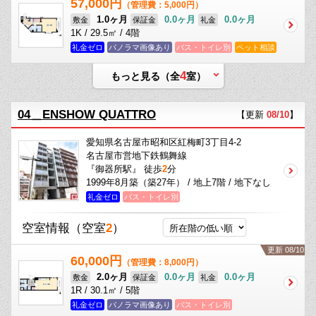
57,000円
（管理費：5,000円）
1.0ヶ月
0.0ヶ月
0.0ヶ月
敷金
保証金
礼金
1K / 29.5㎡ / 4階
礼金ゼロ
パノラマ画像あり
バス・トイレ別
ペット相談
4
もっと見る（全
室）
04＿ENSHOW QUATTRO
【更新
08/10
】
愛知県名古屋市昭和区紅梅町3丁目4-2
名古屋市営地下鉄鶴舞線
『御器所駅』 徒歩
2
分
1999年8月築（築27年） / 地上7階 / 地下なし
礼金ゼロ
バス・トイレ別
空室情報
（空室
2
）
更新 08/10
60,000円
（管理費：8,000円）
2.0ヶ月
0.0ヶ月
0.0ヶ月
敷金
保証金
礼金
1R / 30.1㎡ / 5階
礼金ゼロ
パノラマ画像あり
バス・トイレ別