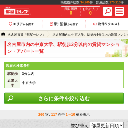
掲載物件総数
34,965
件 部屋総数
270,213
件
閲覧履歴
お気に入り
0
0
名古屋賃貸「部屋セレブ」
名古屋市内の中京大学、駅徒歩3分以内の賃貸マンシ
名古屋市内の中京大学、駅徒歩3分以内の賃貸マンショ
ン・アパート一覧
現在の検索条件
駅徒歩
3分以内
近隣大
中京大学
学
さらに条件を絞り込む
260
室 /
117
件中
1～10
棟を表示
並び替え