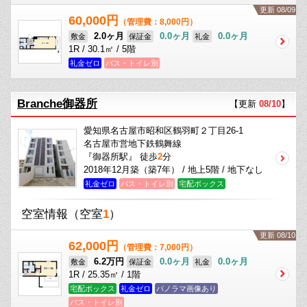
更新 08/09
60,000円
（管理費：8,000円）
2.0ヶ月
0.0ヶ月
0.0ヶ月
敷金
保証金
礼金
1R / 30.1㎡ / 5階
礼金ゼロ
バス・トイレ別
Branche御器所
【更新
08/10
】
愛知県名古屋市昭和区鶴羽町２丁目26-1
名古屋市営地下鉄鶴舞線
『御器所駅』 徒歩
2
分
2018年12月築（築7年） / 地上5階 / 地下なし
礼金ゼロ
バス・トイレ別
宅配ボックス
空室情報
（空室
1
）
更新 08/10
62,000円
（管理費：7,000円）
6.2万円
0.0ヶ月
0.0ヶ月
敷金
保証金
礼金
1R / 25.35㎡ / 1階
宅配ボックス
礼金ゼロ
パノラマ画像あり
バス・トイレ別