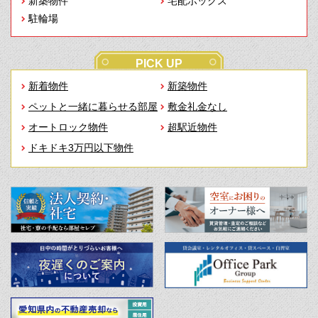
新築物件
宅配ボックス
駐輪場
PICK UP
新着物件
新築物件
ペットと一緒に暮らせる部屋
敷金礼金なし
オートロック物件
超駅近物件
ドキドキ3万円以下物件